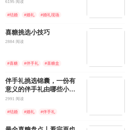
6195 阅读
#
结婚
#
婚礼
#
婚礼现场
喜糖挑选小技巧
2884 阅读
#
喜糖
#
伴手礼
#
喜糖盒
伴手礼挑选锦囊，一份有
意义的伴手礼由哪些小物
件组成？
2991 阅读
#
结婚
#
婚礼
#
伴手礼
最全喜糖盘点丨看完再也