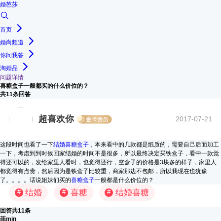
婚芭莎
首页
婚尚频道
你问我答
淘婚品
问题详情
喜糖盒子一般都买的什么价位的？
共11条回答
超喜欢你
2017-07-21
这段时间也看了一下
结婚喜糖盒子
，本来看中的几款都是纸质的，需要自己后面加工
一下，考虑到到时候回家结婚的时间不是很多，所以最终决定买铁盒子，看中一款觉
得还可以的，发给家里人看时，也觉得还行，空盒子的价格是3块多的样子，家里人
都觉得有点贵，然后因为是铁盒子比较重，商家那边不包邮，所以我现在也犹豫
了。。。。话说姐妹们买的
喜糖盒子
一般都是什么价位的？
结婚
喜糖
结婚喜糖
#
#
#
回答共11条
菲min