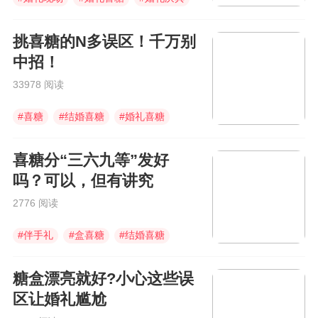
挑喜糖的N多误区！千万别
中招！
33978 阅读
#
喜糖
#
结婚喜糖
#
婚礼喜糖
喜糖分“三六九等”发好
吗？可以，但有讲究
2776 阅读
#
伴手礼
#
盒喜糖
#
结婚喜糖
糖盒漂亮就好?小心这些误
区让婚礼尴尬