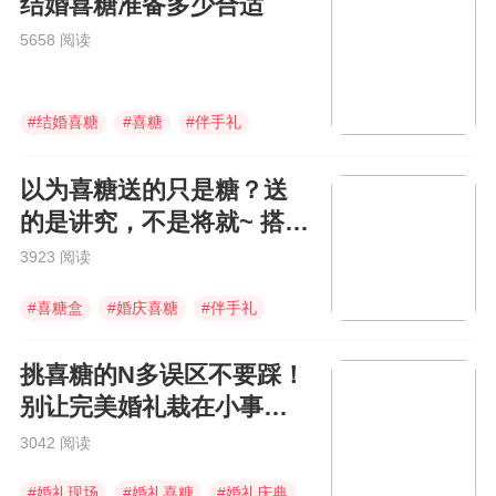
结婚喜糖准备多少合适
5658 阅读
#
结婚喜糖
#
喜糖
#
伴手礼
以为喜糖送的只是糖？送
的是讲究，不是将就~ 搭配
攻略丨速度收藏Get√
3923 阅读
#
喜糖盒
#
婚庆喜糖
#
伴手礼
挑喜糖的N多误区不要踩！
别让完美婚礼栽在小事
上！
3042 阅读
#
婚礼现场
#
婚礼喜糖
#
婚礼庆典