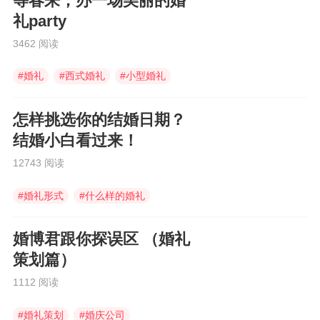
等春来，办一场美丽的婚
礼party
3462 阅读
#
婚礼
#
西式婚礼
#
小型婚礼
怎样挑选你的结婚日期？
结婚小白看过来！
12743 阅读
#
婚礼形式
#
什么样的婚礼
#
本命年不能结婚
婚博君跟你探误区 （婚礼
策划篇）
1112 阅读
#
婚礼策划
#
婚庆公司