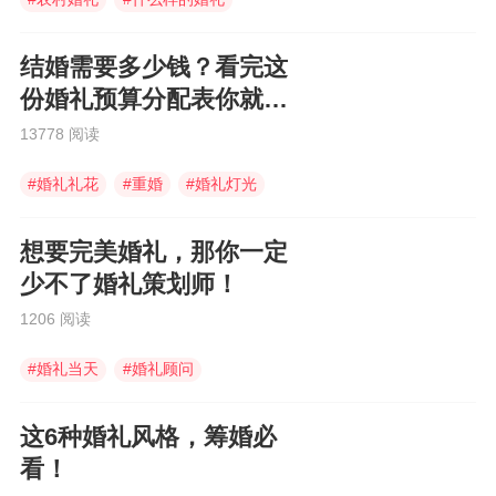
#
喜铺婚礼
结婚需要多少钱？看完这
份婚礼预算分配表你就都
懂了！
13778 阅读
#
婚礼礼花
#
重婚
#
婚礼灯光
想要完美婚礼，那你一定
少不了婚礼策划师！
1206 阅读
#
婚礼当天
#
婚礼顾问
#
杭州婚博会
这6种婚礼风格，筹婚必
看！