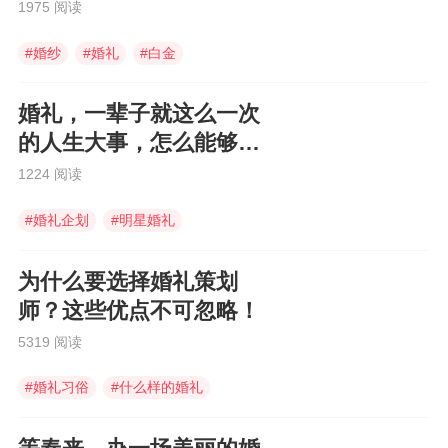
1975 阅读
#
婚纱
#
婚礼
#
白金
婚礼，一辈子就这么一次
的人生大事，怎么能够
输？
1224 阅读
#
婚礼企划
#
明星婚礼
#
美丽的新娘
为什么要选择婚礼策划
师？这些优点不可忽略！
5319 阅读
#
婚礼习俗
#
什么样的婚礼
#
婚礼策划公司