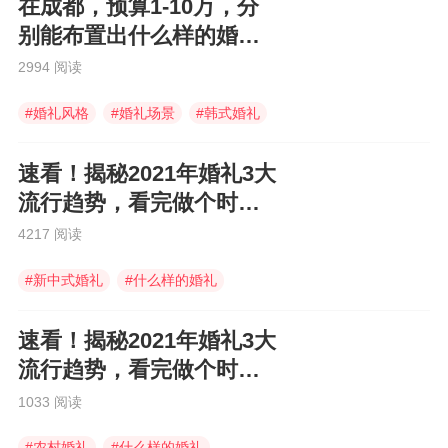
在成都，预算1-10万，分
别能布置出什么样的婚礼
现场！
2994 阅读
#
婚礼风格
#
婚礼场景
#
韩式婚礼
速看！揭秘2021年婚礼3大
流行趋势，看完做个时尚
的新娘！
4217 阅读
#
新中式婚礼
#
什么样的婚礼
#
定制婚礼
速看！揭秘2021年婚礼3大
流行趋势，看完做个时尚
的新娘！
1033 阅读
#
农村婚礼
#
什么样的婚礼