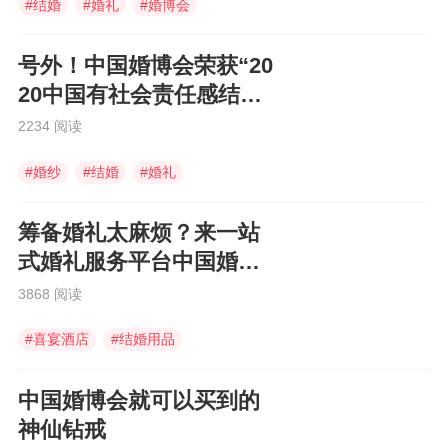
#
结婚
#
婚礼
#
婚博会
号外！中国婚博会荣获“20
20中国有社会责任感结婚
企业”
2234 阅读
#
婚纱
#
结婚
#
婚礼
筹备婚礼太麻烦？来一站
式婚礼服务平台中国婚博
会啊！
3868 阅读
#
喜宴酒店
#
结婚用品
#
中国婚博会
中国婚博会就可以买到的
神仙钻戒