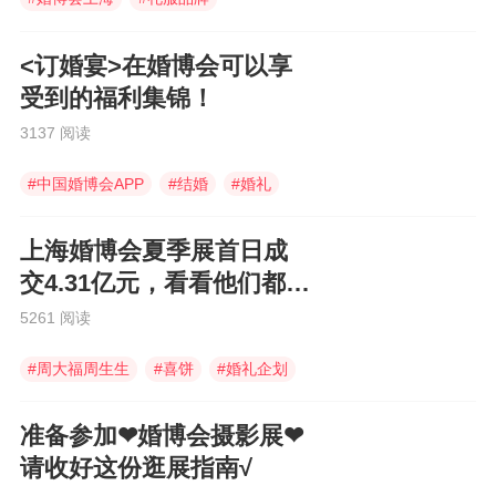
#
礼服定制
<订婚宴>在婚博会可以享
受到的福利集锦！
3137 阅读
#
中国婚博会APP
#
结婚
#
婚礼
上海婚博会夏季展首日成
交4.31亿元，看看他们都买
了些什么！
5261 阅读
#
周大福周生生
#
喜饼
#
婚礼企划
准备参加❤婚博会摄影展❤
请收好这份逛展指南√