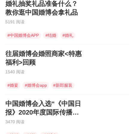
婚礼抽奖礼品准备什么？
教你逛中国婚博会拿礼品
5191 阅读
#
中国婚博会APP
#
结婚
#
婚礼
往届婚博会婚照商家<特惠
福利>回顾
1540 阅读
#
婚宴
#
婚博会app
#
新郎服装
中国婚博会入选“《中国日
报》2020年度国际传播图
片”
3470 阅读