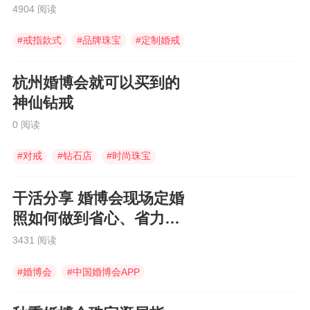
4904 阅读
#
戒指款式
#
品牌珠宝
#
定制婚戒
杭州婚博会就可以买到的
神仙钻戒
0 阅读
#
对戒
#
钻石店
#
时尚珠宝
干活分享 婚博会现场定婚
照如何做到省心、省力还
省钱
3431 阅读
#
婚博会
#
中国婚博会APP
#
婚博会app