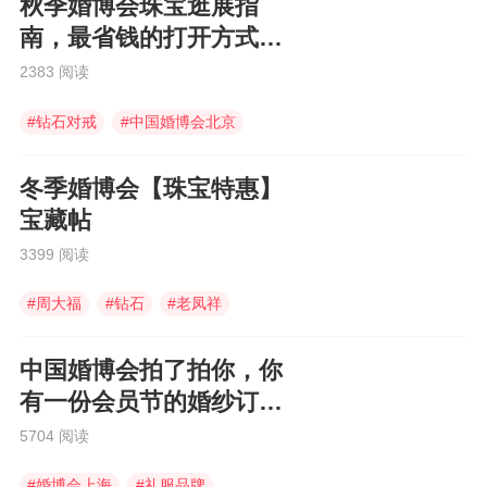
秋季婚博会珠宝逛展指
南，最省钱的打开方式在
这里，快查收！
2383 阅读
#
钻石对戒
#
中国婚博会北京
#
电子请柬
冬季婚博会【珠宝特惠】
宝藏帖
3399 阅读
#
周大福
#
钻石
#
老凤祥
中国婚博会拍了拍你，你
有一份会员节的婚纱订购
福利待领取~
5704 阅读
#
婚博会上海
#
礼服品牌