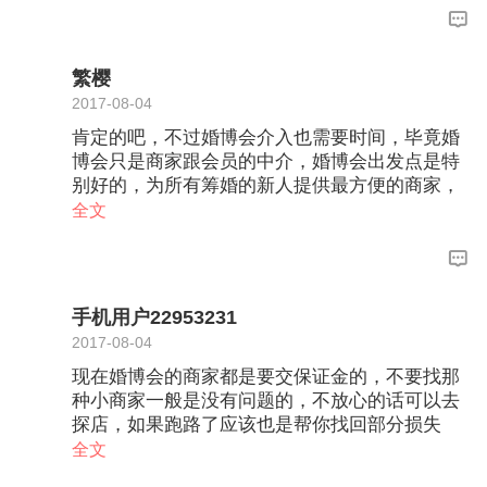
等报销款呢，更何况是这种问题，肯定需要一段
时间。肯定要查清楚是否商家跑路，你的订单是
否在有效期内。调查清楚之后，肯定会有一个合
繁樱
理的解决方案的。我是很信赖婚博会的。
2017-08-04
肯定的吧，不过婚博会介入也需要时间，毕竟婚
博会只是商家跟会员的中介，婚博会出发点是特
别好的，为所有筹婚的新人提供最方便的商家，
一般商家跑路婚博会工作人员通过新人电话投诉
全文
或发贴，都会尽最大的努力去为客户争取，也是
很不容易的
手机用户22953231
2017-08-04
现在婚博会的商家都是要交保证金的，不要找那
种小商家一般是没有问题的，不放心的话可以去
探店，如果跑路了应该也是帮你找回部分损失
吧。
全文