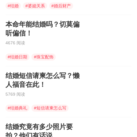
#
结婚
#
婆媳关系
#
婚后财产
本命年能结婚吗？切莫偏
听偏信！
4676 阅读
#
结婚日期
#
珠宝配饰
#
结婚摆酒席
结婚短信请柬怎么写？懒
人福音在此！
5769 阅读
#
结婚典礼
#
短信请柬怎么写
#
结婚短信请柬
结婚究竟有多少照片要
拍？他们有话说