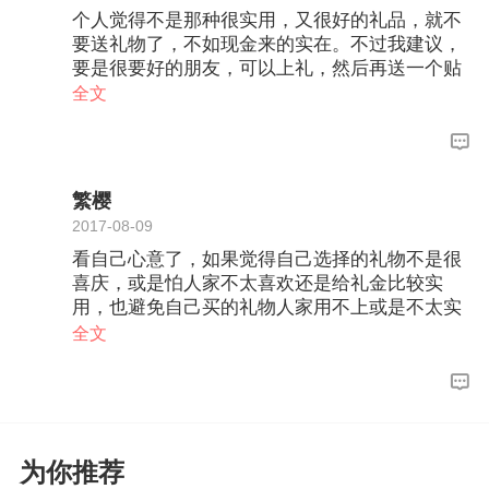
个人觉得不是那种很实用，又很好的礼品，就不
要送礼物了，不如现金来的实在。不过我建议，
要是很要好的朋友，可以上礼，然后再送一个贴
心的小礼物哦。两者东都要有，礼物不用太贵，
全文
是自己的一份心意就好了。这样会让自己的朋友
感动的哦。至少如果我是新娘会感动。
繁樱
2017-08-09
看自己心意了，如果觉得自己选择的礼物不是很
喜庆，或是怕人家不太喜欢还是给礼金比较实
用，也避免自己买的礼物人家用不上或是不太实
用，一般礼金都是贴补婚礼的花销，几乎礼金一
全文
场下来也剩不下什么
为你推荐