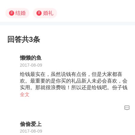
结婚
婚礼
#
#
回答共3条
懒懒的鱼
2017-08-09
给钱最实在，虽然说钱有点俗，但是大家都喜
欢。最重要的是你买的礼品新人未必会喜欢，会
实用。那就很浪费啦！所以还是给钱吧。份子钱
份子钱，就是要给钱的。当然你可以在买一个小
全文
礼物送给新人，
偷偷爱上
2017-08-09