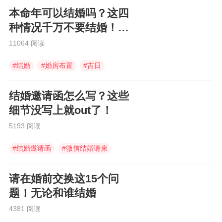
本命年可以结婚吗？这四
种情况千万不要结婚！大
凶
11064 阅读
#
结婚
#
婚房布置
#
吉日
结婚邀请函怎么写？这些
细节没写上就out了！
5193 阅读
#
结婚邀请函
#
微信结婚请柬
#
婚礼邀请函
请在婚前交换这15个问
题！无论和谁结婚
4381 阅读