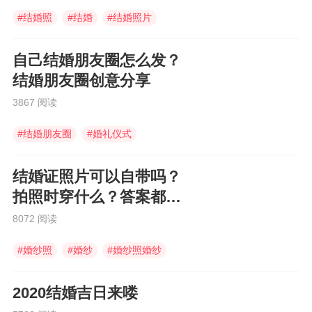
#
结婚照
#
结婚
#
结婚照片
自己结婚朋友圈怎么发？
结婚朋友圈创意分享
3867 阅读
#
结婚朋友圈
#
婚礼仪式
#
结婚朋友圈怎么发
结婚证照片可以自带吗？
拍照时穿什么？答案都在
这里
8072 阅读
#
婚纱照
#
婚纱
#
婚纱照婚纱
2020结婚吉日来喽