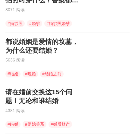
拍照时穿什么？答案都在
这里
8071 阅读
#
婚纱照
#
婚纱
#
婚纱照婚纱
都说婚姻是爱情的坟墓，
为什么还要结婚？
5636 阅读
#
结婚
#
晚婚
#
结婚之前
请在婚前交换这15个问
题！无论和谁结婚
4381 阅读
#
结婚
#
婆媳关系
#
婚后财产