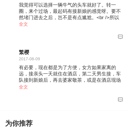
我觉得可以选择一辆牛气的头车就好了。转一
圈，来个过场，最起码有接新娘的感觉呀。要不
然堵门进去之后，岂不是有点尴尬。<br />所以
婚车还是要有的，一辆就行。和平时流程一样，
全文
抱新娘下楼，进婚车。围着酒店来一圈，录个视
频。<br />感觉这才是一个完整的接亲。
繁樱
2017-08-09
有必要，现在都是为了方便，女方如果家离的
远，接亲头一天就住在酒店，第二天男生接，车
队接到新娘后，再去婆家敬茶，或是在酒店现场
就可以敬茶，然后随车队去饭店举行仪式
全文
为你推荐