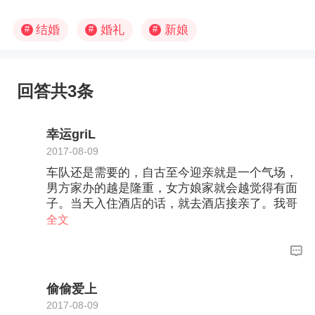
结婚
婚礼
新娘
#
#
#
回答共3条
幸运griL
2017-08-09
车队还是需要的，自古至今迎亲就是一个气场，
男方家办的越是隆重，女方娘家就会越觉得有面
子。当天入住酒店的话，就去酒店接亲了。我哥
哥结婚时，由于嫂子家特别远，就是去在酒店接
全文
新娘的。
偷偷爱上
2017-08-09