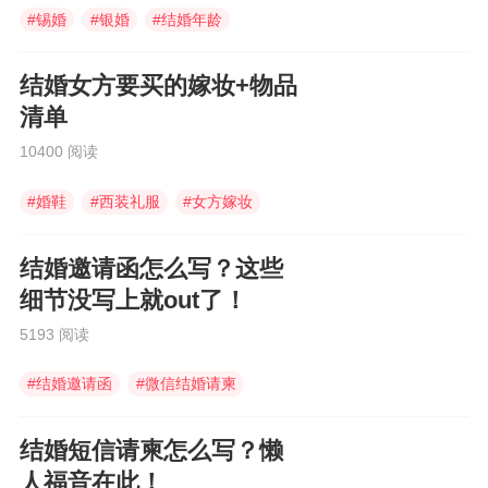
#
锡婚
#
银婚
#
结婚年龄
结婚女方要买的嫁妆+物品
清单
10400 阅读
#
婚鞋
#
西装礼服
#
女方嫁妆
结婚邀请函怎么写？这些
细节没写上就out了！
5193 阅读
#
结婚邀请函
#
微信结婚请柬
#
婚礼邀请函
结婚短信请柬怎么写？懒
人福音在此！