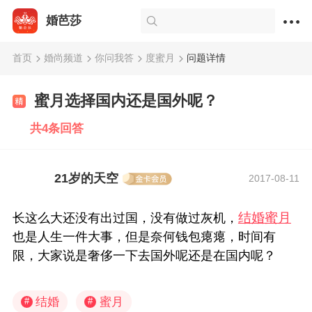
婚芭莎
首页
婚尚频道
你问我答
度蜜月
问题详情
蜜月选择国内还是国外呢？
共4条回答
21岁的天空
2017-08-11
结婚
蜜月
长这么大还没有出过国，没有做过灰机，
也是人生一件大事，但是奈何钱包瘪瘪，时间有
限，大家说是奢侈一下去国外呢还是在国内呢？
结婚
蜜月
#
#