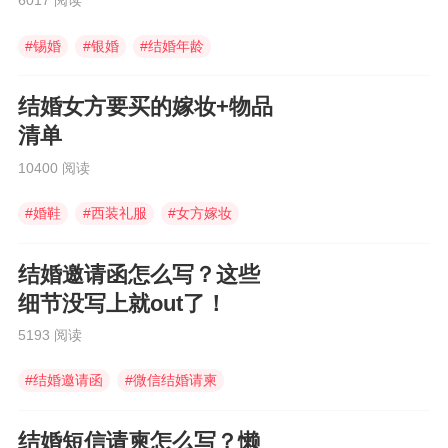
6017 阅读
#
锡婚
#
银婚
#
结婚年龄
结婚女方要买的嫁妆+物品
清单
10400 阅读
#
婚鞋
#
西装礼服
#
女方嫁妆
结婚邀请函怎么写？这些
细节没写上就out了！
5193 阅读
#
结婚邀请函
#
微信结婚请柬
#
婚礼邀请函
结婚短信请柬怎么写？懒