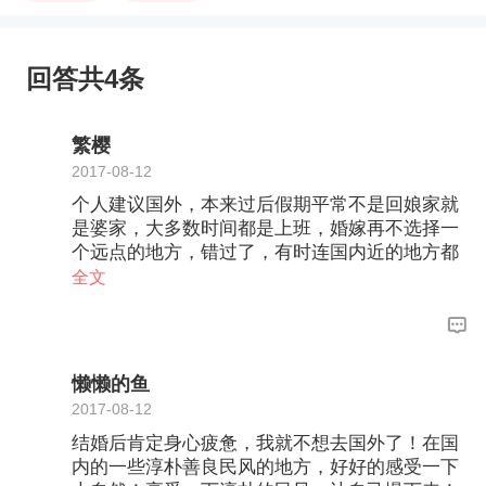
回答共4条
繁樱
2017-08-12
个人建议国外，本来过后假期平常不是回娘家就
是婆家，大多数时间都是上班，婚嫁再不选择一
个远点的地方，错过了，有时连国内近的地方都
很难得一去，还不如婚嫁找个远的国外省得以后
全文
后悔
懒懒的鱼
2017-08-12
结婚后肯定身心疲惫，我就不想去国外了！在国
内的一些淳朴善良民风的地方，好好的感受一下