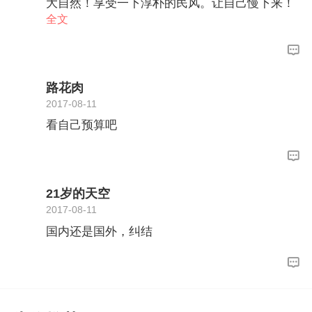
大自然！享受一下淳朴的民风。让自己慢下来！
放松一下心情。置身到世外桃源一般！我感觉更
全文
美好。因为在我看来度蜜月的意义不一定是见识
国外怎么样。更重要的是两个人去享受一下二人
世界，去我们平时生活以外的地方，感受我们祖
国的山河，祖国的文化。
路花肉
2017-08-11
看自己预算吧
21岁的天空
2017-08-11
国内还是国外，纠结