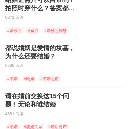
结婚证照片可以自带吗？
拍照时穿什么？答案都在
这里
8071 阅读
#
婚纱照
#
婚纱
#
婚纱照婚纱
都说婚姻是爱情的坟墓，
为什么还要结婚？
5636 阅读
#
结婚
#
晚婚
#
结婚之前
请在婚前交换这15个问
题！无论和谁结婚
4381 阅读
#
结婚
#
婆媳关系
#
婚后财产