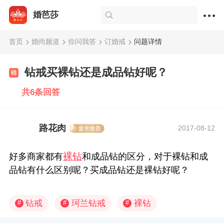
婚芭莎
首页
婚尚频道
你问我答
订婚戒
问题详情
钻戒买裸钻还是成品钻好呢？
共6条回答
路花肉
2017-08-12
裸钻
好多商家都有
和成品钻的区分，对于裸钻和成
品钻有什么区别呢？买成品钻还是裸钻好呢？
钻戒
珂兰钻戒
裸钻
#
#
#