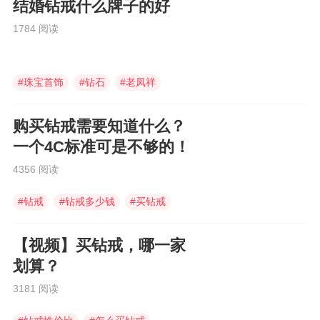
结婚钻戒什么牌子的好
1784 阅读
#
珠宝首饰
#
钻石
#
老凤祥
购买钻戒需要知道什么？
一个4C标准可是不够的！
4356 阅读
#
钻戒
#
钻戒多少钱
#
买钻戒
【视频】买钻戒，哪一家
划算？
3181 阅读