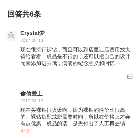
回答共6条
Crystal梦
2017-08-13
现在很流行裸钻，而且可以到店里让店员用放大
镜给看看，成品是不行的，还可以把自己的设计
元素添加进去哦，满满的纪念意义和回忆
偷偷爱上
2017-08-13
现在买裸钻很火爆啊，因为裸钻的性价比很高
的。裸钻搭配戒脱需要时间，所以在价格上才会
有点优惠。成品的话，是先付出了人工再去销
售，承担的风险就比较大一点，所以价格偏高。
全文
看楼主你着急不着急要了，不着急的话，还是建