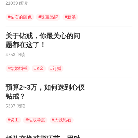
通知道！
21039 阅读
#
钻石的颜色
#
珠宝品牌
#
新娘
关于钻戒，你最关心的问
题都在这了！
4753 阅读
#
结婚婚戒
#
K金
#
订婚
预算2~3万，如何选到心仪
钻戒？
5337 阅读
#
切工
#
钻戒净度
#
大诚钻石