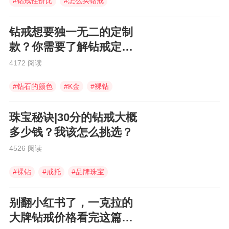
#
钻戒性价比
#
怎么买钻戒
#
世界顶级珠宝
钻戒想要独一无二的定制
款？你需要了解钻戒定制3
大问题！
4172 阅读
#
钻石的颜色
#
K金
#
裸钻
珠宝秘诀|30分的钻戒大概
多少钱？我该怎么挑选？
4526 阅读
#
裸钻
#
戒托
#
品牌珠宝
别翻小红书了，一克拉的
大牌钻戒价格看完这篇通