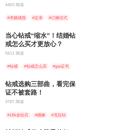
4403 阅读
#
求婚戒指
#
定亲
#
订婚仪式
当心钻戒“缩水”！结婚钻
戒怎么买才更放心？
5611 阅读
#
钻戒
#
钻戒怎么买
#
gia证书
钻戒选购三部曲，看完保
证不被套路！
3787 阅读
#
18k金钻石
#
婚嫁
#
克拉钻