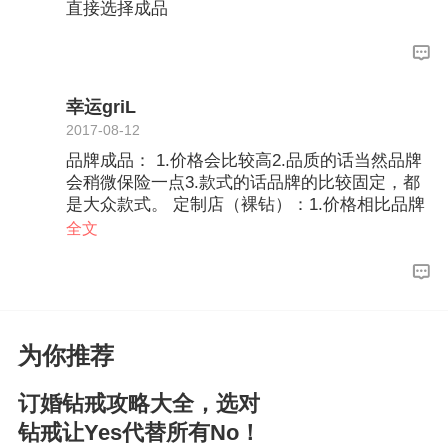
直接选择成品
幸运griL
2017-08-12
品牌成品： 1.价格会比较高2.品质的话当然品牌
会稍微保险一点3.款式的话品牌的比较固定，都
是大众款式。 定制店（裸钻）：1.价格相比品牌
店会比较低毕竟在各方面支出都比品牌店少很多
全文
2.品质要选定制店里比较有名气的要好些，看清
楚国际证书尽量降低风险 3.款式的话会比较新颖
很多
为你推荐
订婚钻戒攻略大全，选对
钻戒让Yes代替所有No！