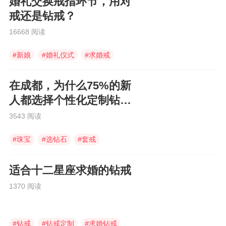
婚礼交换戒指环节，用对
戒还是钻戒？
16668 阅读
#
新娘
#
婚礼仪式
#
求婚戒
在成都，为什么75%的新
人都选择个性化定制钻
戒？
3543 阅读
#
珠宝
#
选钻石
#
套戒
适合十二星座求婚的钻戒
1370 阅读
#
钻戒
#
钻戒定制
#
求婚钻戒