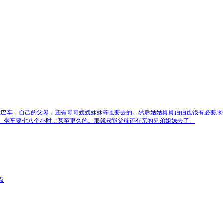
大巴车，自己的父母，还有哥哥嫂嫂妹妹等也要去的。然后姑姑舅舅伯伯也很有必要来
。坐车要七八个小时，甚至更久的。那就只能父母还有亲的兄弟姐妹去了。
点