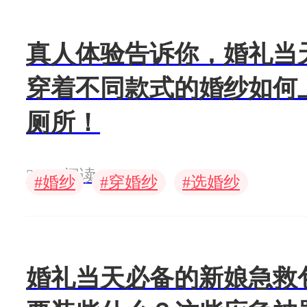
真人体验告诉你，婚礼当
穿着不同款式的婚纱如何
厕所！
3500 阅读
#
#
#
婚纱
穿婚纱
选婚纱
婚礼当天必备的新娘急救