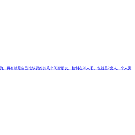
的。再有就是自己比较要好的几个闺蜜朋友。控制在20人吧。也就是2桌人。个人觉