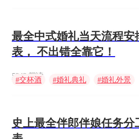
最全中式婚礼当天流程安
表， 不出错全靠它！
5242 阅读
#
#
#
交杯酒
婚礼典礼
婚礼外景
史上最全伴郎伴娘任务分
表