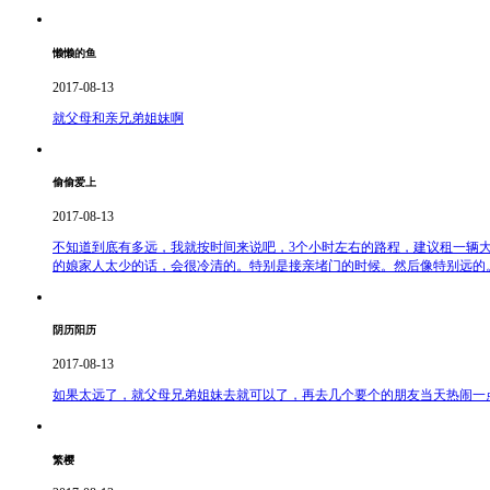
懒懒的鱼
2017-08-13
就父母和亲兄弟姐妹啊
偷偷爱上
2017-08-13
不知道到底有多远，我就按时间来说吧，3个小时左右的路程，建议租一辆
的娘家人太少的话，会很冷清的。特别是接亲堵门的时候。然后像特别远的
阴历阳历
2017-08-13
如果太远了，就父母兄弟姐妹去就可以了，再去几个要个的朋友当天热闹一
繁樱