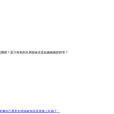
范围呢？是只有爸妈兄弟姐妹还是姑姨姥姥奶奶等？
亲属自己愿意去现场参加还是直接上礼钱了。