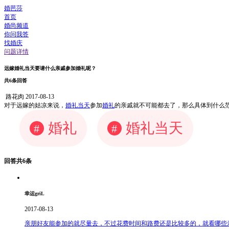
婚芭莎
首页
婚尚频道
你问我答
找婚庆
问题详情
远嫁婚礼当天要请什么亲戚参加婚礼呢？
共6条回答
路花肉
2017-08-13
对于远嫁的姑凉来说，
婚礼当天
参加
婚礼
的亲戚就不可能都去了，那么具体到什么
婚礼
婚礼当天
#
#
回答共6条
幸运griL
2017-08-13
亲朋好友能参加的就尽量去，不过花费时间和路费还是比较多的，就看哪些