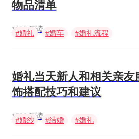
物品清单
1930 阅读
#
#
#
婚礼
婚车
婚礼流程
婚礼当天新人和相关亲友
饰搭配技巧和建议
1596 阅读
#
#
#
婚纱
结婚
婚礼