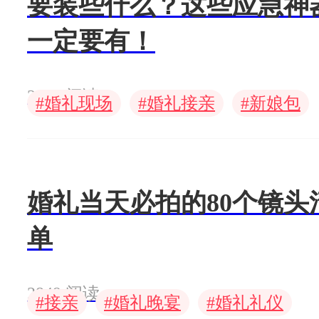
要装些什么？这些应急神
一定要有！
3899 阅读
#
#
#
婚礼现场
婚礼接亲
新娘包
婚礼当天必拍的80个镜头
单
2849 阅读
#
#
#
接亲
婚礼晚宴
婚礼礼仪