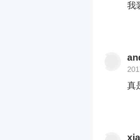
我
a
201
真
xi