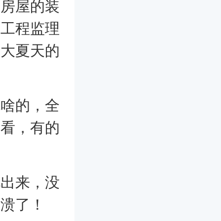
将房屋的装
做工程监理
，大夏天的
施啥的，全
好看，有的
现出来，没
崩溃了！