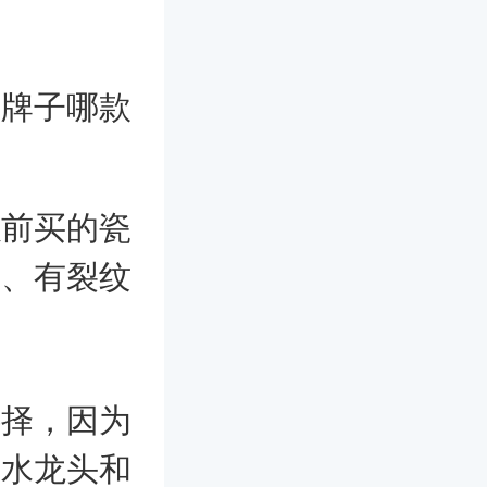
？
个牌子哪款
以前买的瓷
水、有裂纹
选择，因为
是水龙头和