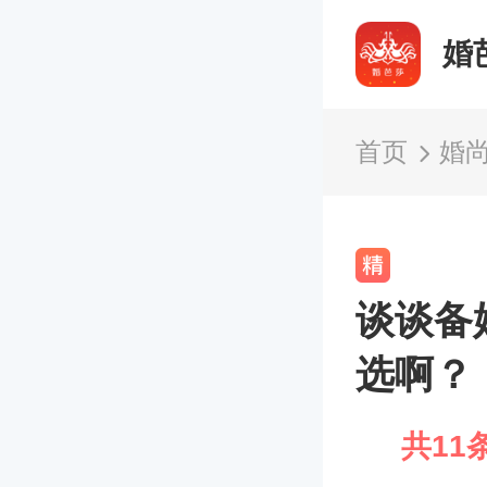
婚
首页
婚
谈谈备
选啊？
共11