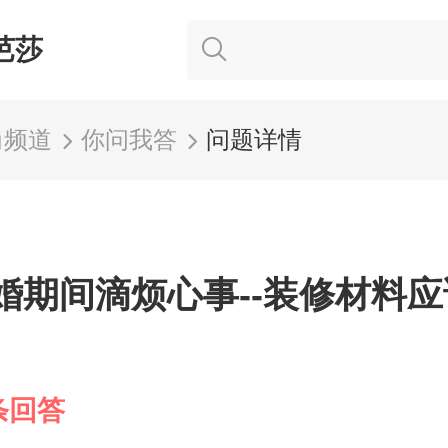
芭莎
尚频道
你问我答
问题详情
婚期间滴烦心事--装修材料
条回答