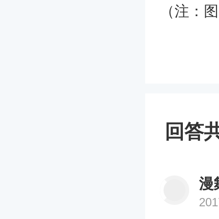
（注：图
回答共
漫
201