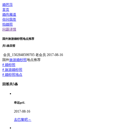
婚芭莎
首页
婚尚频道
你问我答
拍婚照
问题详情
国外旅游婚纱照地点推荐
共5条回答
会员_1502848599705
老会员
2017-08-16
国外
旅游婚纱照
地点推荐
#
婚纱照
#
旅游婚纱照
#
婚纱照地点
回答共5条
幸运griL
2017-08-16
去巴黎吧～