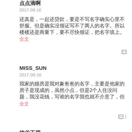
点点滴啊
2017-08-16
还真是，一起还贷款，要是不写名字确实心里不
舒服。但是确实没领证写不了两人的名字。所以
楼楼还是商量下，要不尽快领证，把名字填上。
至于婆婆，我觉得这么一闹，确实心里谁都不痛
全文
快。但是楼楼可以和男朋友心平气和的说说，让
男朋友中间调和一下。
MISS_SUN
2017-08-16
我家的婚房是我对象爸爸的名字，主要是他家的
房子是现成的，虽然小点，但是2个人住没问
题，我没花钱，写谁的名字我也就不介意了，但
是你这种情况，实在不行就等领证了后把自己的
全文
名字加上。
1