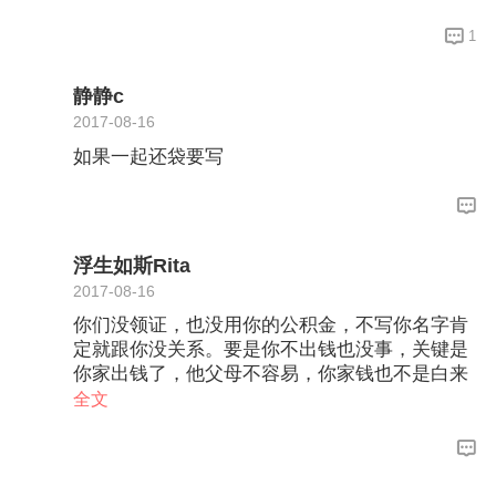
1
静静c
2017-08-16
如果一起还袋要写
浮生如斯Rita
2017-08-16
你们没领证，也没用你的公积金，不写你名字肯
定就跟你没关系。要是你不出钱也没事，关键是
你家出钱了，他父母不容易，你家钱也不是白来
的。我觉得还是领证把名字加上，毕竟出钱了，
全文
钱也是你父母辛苦赚来的，以后还要一起还贷款
养家，不能稀里糊涂的。