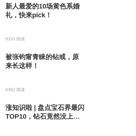
新人最爱的10场黄色系婚
礼，快来pick！
9333 阅读
被张钧甯青睐的钻戒，原
来长这样！
6362 阅读
涨知识啦 | 盘点宝石界最闪
TOP10，钻石竟然没上
榜？！