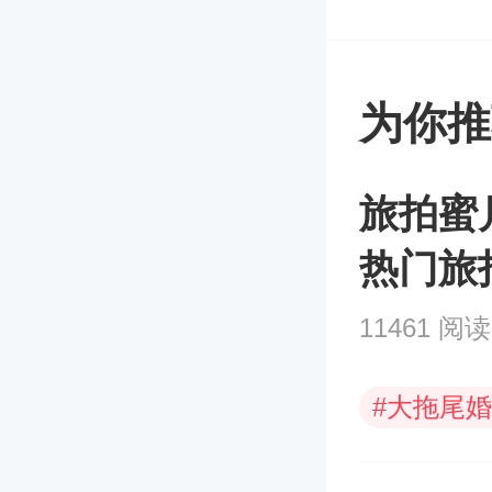
为你推
旅拍蜜
热门旅
11461 阅读
#
大拖尾婚
#
拍婚照