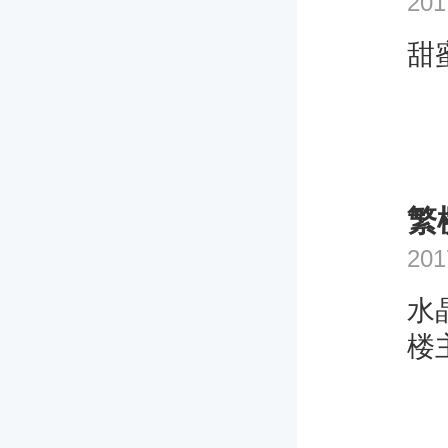
201
甜
繁
201
水
楼