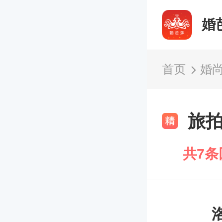
婚
首页
婚
旅
共7条