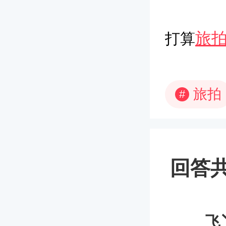
旅
打算
旅拍
#
回答共
飞