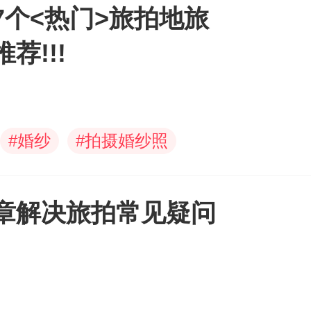
7个<热门>旅拍地旅
荐!!!
#
婚纱
#
拍摄婚纱照
章解决旅拍常见疑问