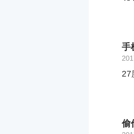
手
201
2
偷