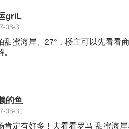
griL
7-08-31
拍甜蜜海岸、27°，楼主可以先看看
解。
懒的鱼
7-08-31
场肯定有好多！去看看罗马 甜蜜海岸