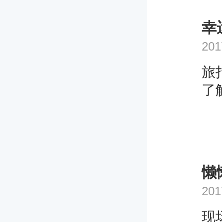
幸运
201
旅
了
懒
201
现