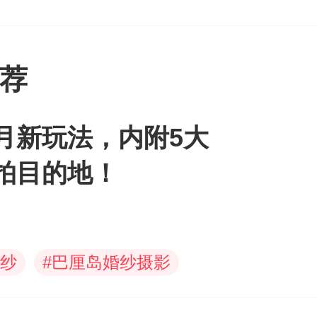
荐
月新玩法，内附5大
拍目的地！
纱
#
巴厘岛婚纱摄影