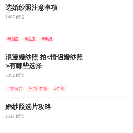
选婚纱照注意事项
1487 阅读
#
婚照
#
婚房
#
新娘
浪漫婚纱照 拍<情侣婚纱照
>有哪些选择
3851 阅读
#
穿婚纱
#
伴郎伴娘
#
伴郎
婚纱照选片攻略
2517 阅读