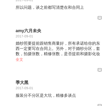
2017-09-01
所以问题，谈之前都写清楚在和合同上
amy六月未央
2017-09-01
婚纱照要提前跟销售商量好，所有承诺给你的东
西一定要写在合同上。另外，对于婚纱分区，套
数，拍摄张数，精修张数，是否提前和摄影化妆
沟通，相框数量，相框尺寸。包括拍摄的风格，
全文
都是可以争取的。因为有些地方特色的雨景，夜
景这些是要另外收费的。
季大黑
2017-09-01
服装分不分区是大坑，精修多谈点