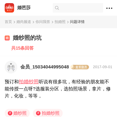
婚芭莎
首页
婚尚频道
你问我答
拍婚照
问题详情
婚纱照的坑
共15条回答
会员_15034044995048
2017-09-01
拍婚纱照
预订和
听说有很多坑，有经验的朋友能不
能传授一点呀?选服装分区，选拍照场景，拿片，修
片，化妆，等等，
婚纱照
拍婚纱照
#
#