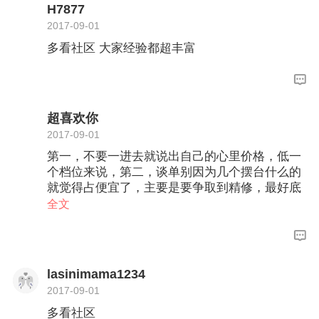
H7877
2017-09-01
多看社区 大家经验都超丰富
超喜欢你
2017-09-01
第一，不要一进去就说出自己的心里价格，低一
个档位来说，第二，谈单别因为几个摆台什么的
就觉得占便宜了，主要是要争取到精修，最好底
片全送，至于服装和场景，我是建议你全部谈单
全文
的时候弄清楚，写进合同里，关于服装和场景的
选择，去探探店很有必要的～然后多家比较一下
lasinimama1234
2017-09-01
多看社区