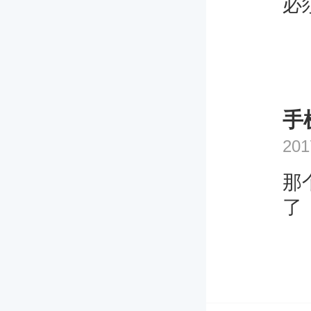
必
手
201
那
了