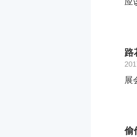
应
路
201
展
偷