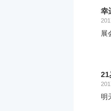
幸运
201
展
2
201
明