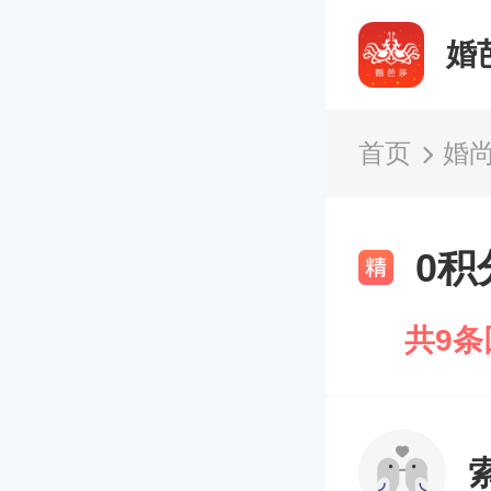
婚
首页
婚
0
共9条