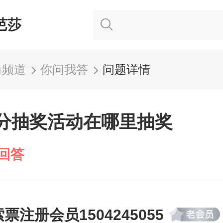
芭莎
尚频道
你问我答
问题详情
积分抽奖活动在哪里抽奖
回答
索票注册会员1504245055