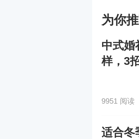
为你推
中式婚
样，3
9951 阅读
适合冬