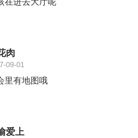
该在进去大厅呢
花肉
7-09-01
会里有地图哦
偷爱上