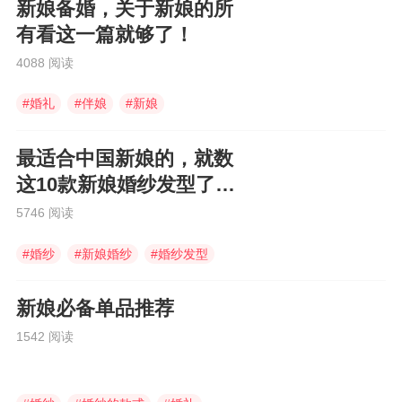
新娘备婚，关于新娘的所
有看这一篇就够了！
4088 阅读
#
婚礼
#
伴娘
#
新娘
最适合中国新娘的，就数
这10款新娘婚纱发型了
吧！
5746 阅读
#
婚纱
#
新娘婚纱
#
婚纱发型
新娘必备单品推荐
1542 阅读