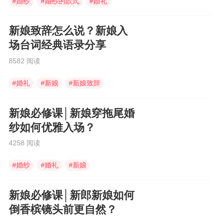
#
婚纱
#
婚纱的款式
#
婚礼
新娘致辞怎么说？新娘入
场台词经典语录分享
8582 阅读
#
婚礼
#
新娘
#
新娘致辞
新娘必修课│新娘穿拖尾婚
纱如何优雅入场？
4258 阅读
#
婚纱
#
婚礼
#
新娘
新娘必修课│新郎新娘如何
倒香槟镜头前更自然？