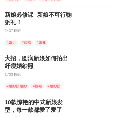
新娘必修课│新娘不可行鞠
躬礼！
2437 阅读
#
婚纱
#
戒指
#
婚礼
大招，圆润新娘如何拍出
纤瘦婚纱照
1703 阅读
#
婚纱照婚纱
#
旗袍
#
婚纱照
10款惊艳的中式新娘发
型，每一款都爱了爱了