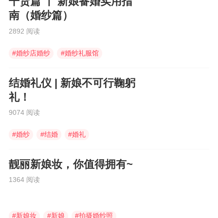
干货篇 丨 新娘备婚实用指
南（婚纱篇）
2892 阅读
#
婚纱店婚纱
#
婚纱礼服馆
#
租婚纱
结婚礼仪 | 新娘不可行鞠躬
礼！
9074 阅读
#
婚纱
#
结婚
#
婚礼
靓丽新娘妆，你值得拥有~
1364 阅读
#
新娘妆
#
新娘
#
拍摄婚纱照