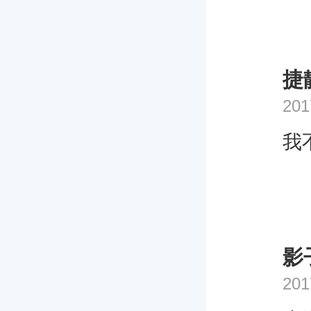
捷
201
我
影子
201