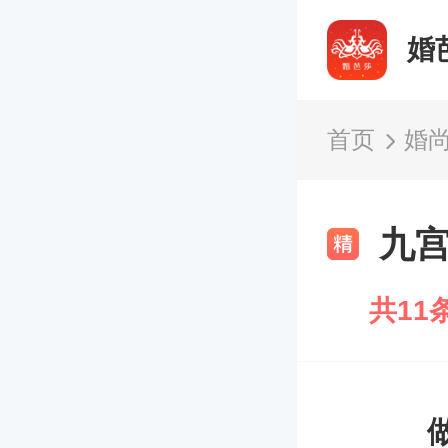
婚
首页
婚
九
共11