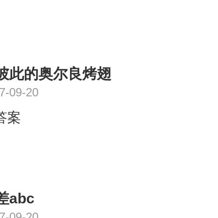
彼此的奥尔良烤翅
7-09-20
答案
差abc
7-09-20