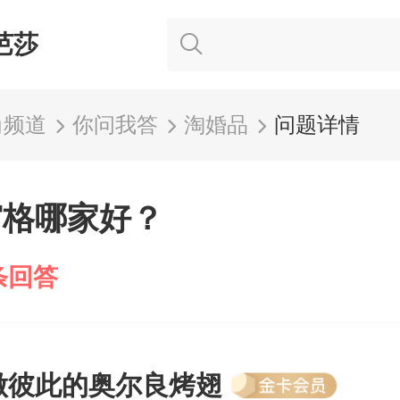
芭莎
尚频道
你问我答
淘婚品
问题详情
宫格哪家好？
条回答
做彼此的奥尔良烤翅