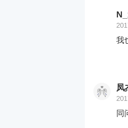
N_
201
我
凤
201
同