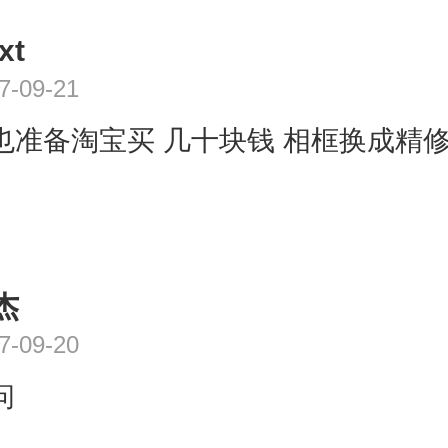
xt
7-09-21
也准备淘宝买 几十块钱 相框换成精
杰
7-09-20
问