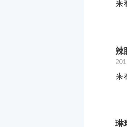
来
辣
201
来
琳