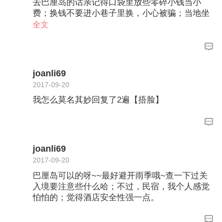
去巴厘岛的话亲记得口袋里放些零碎小钱当小
费；换钱不要进小巷子里换，小心被骗；当地坐
出租车比较贵，可以选择包车或当地一日游活
全文
动；哦哦哦还有岛上的水不要烧来喝记得买矿泉
水。当地人还是非常友好和热情的，祝亲玩的愉
快O(∩_∩)O
joanli69
2017-09-20
我怎么莫名其妙回复了2遍【捂脸】
joanli69
2017-09-20
巴厘岛可以的呀~~最好避开雨季哦~查一下过关
入境要注意些什么哈；不过，民宿，我个人感觉
怕怕的；觉得酒店安全性强一点。