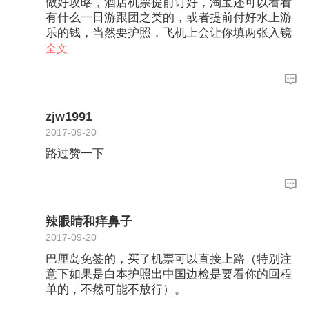
做好攻略，酒店机票提前订好，淘宝还可以看看
有什么一日游跟团之类的，或者提前付好水上游
乐的钱，当然要护照，飞机上会让你填两张入镜
卡什么的
全文
zjw1991
2017-09-20
路过赞一下
辣眼睛和痒鼻子
2017-09-20
巴厘岛免签的，买了机票可以直接上路（特别注
意下如果是白本护照出中国边检是要看你的回程
单的，不然可能不放行）。