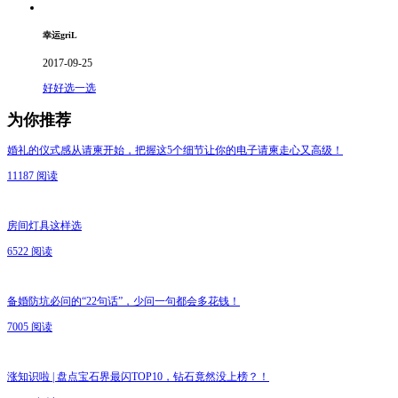
幸运griL
2017-09-25
好好选一选
为你推荐
婚礼的仪式感从请柬开始，把握这5个细节让你的电子请柬走心又高级！
11187 阅读
房间灯具这样选
6522 阅读
备婚防坑必问的“22句话”，少问一句都会多花钱！
7005 阅读
涨知识啦 | 盘点宝石界最闪TOP10，钻石竟然没上榜？！