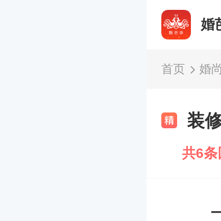
婚
首页
婚
装
共6条