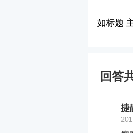
如标题 
回答共
捷
201