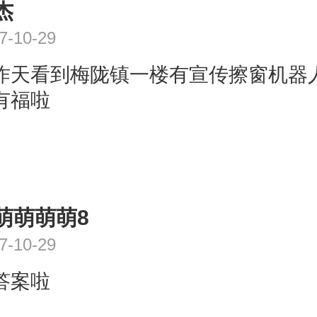
杰
7-10-29
昨天看到梅陇镇一楼有宣传擦窗机器
有福啦
萌萌萌萌8
7-10-29
答案啦