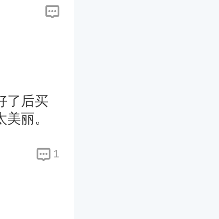
好了后买
太美丽。
1