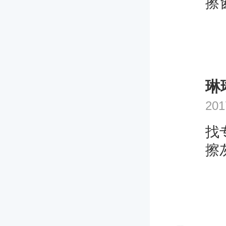
擦
琳
201
找
擦