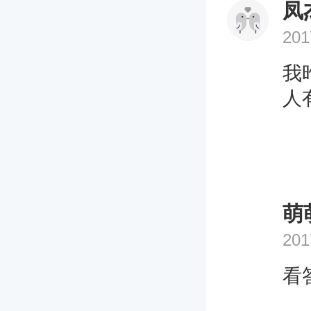
凤
201
我
人
萌
201
看