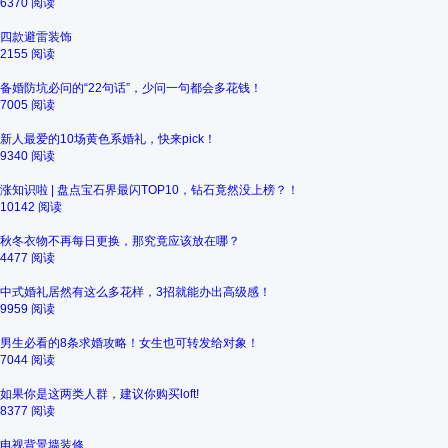
6370 阅读
四款避雷装饰
2155 阅读
备婚防坑必问的“22句话”，少问一句都会多花钱！
7005 阅读
新人最爱的10场黄色系婚礼，快来pick！
9340 阅读
涨知识啦 | 盘点宝石界最闪TOP10，钻石竟然没上榜？！
10142 阅读
秋冬衣物不再每日更换，那究竟应该放在哪？
4477 阅读
中式婚礼居然有这么多花样，3招就能办出高级感！
9959 阅读
男生必看的8条求婚攻略！女生也可转发给对象！
7044 阅读
如果你是这两类人群，建议你购买loft!
8377 阅读
电视背景墙装修