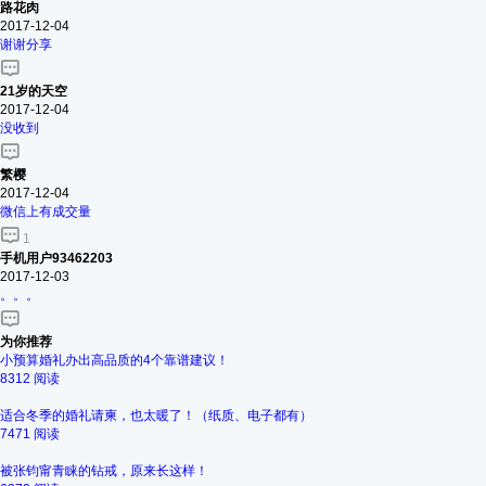
路花肉
2017-12-04
谢谢分享
21岁的天空
2017-12-04
没收到
繁樱
2017-12-04
微信上有成交量
1
手机用户93462203
2017-12-03
。。。
为你推荐
小预算婚礼办出高品质的4个靠谱建议！
8312 阅读
适合冬季的婚礼请柬，也太暖了！（纸质、电子都有）
7471 阅读
被张钧甯青睐的钻戒，原来长这样！