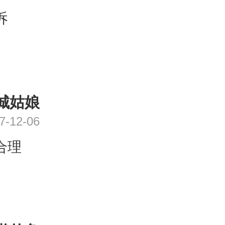
诉
城姑娘
7-12-06
合理