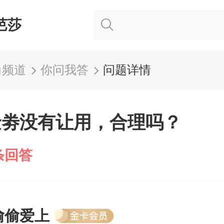
芭莎
尚频道
你问我答
问题详情
金劵没有让用，合理吗？
条回答
偷偷爱上