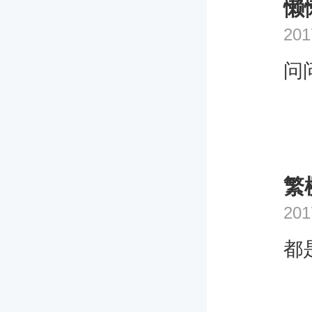
懒
201
问
繁
201
都