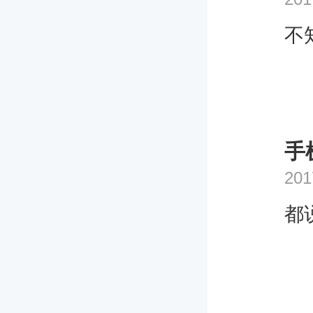
不
手
201
都