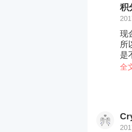
积
201
现
所
是
否
全
Cr
201