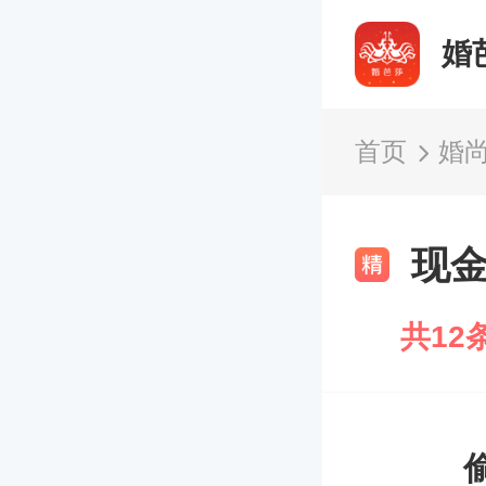
婚
首页
婚
现
共12