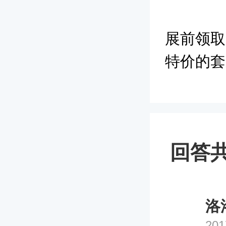
展前领取
特价的套
回答共
洛
201