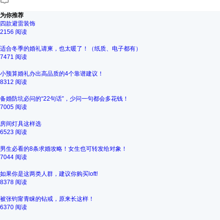
为你推荐
四款避雷装饰
2156 阅读
适合冬季的婚礼请柬，也太暖了！（纸质、电子都有）
7471 阅读
小预算婚礼办出高品质的4个靠谱建议！
8312 阅读
备婚防坑必问的“22句话”，少问一句都会多花钱！
7005 阅读
房间灯具这样选
6523 阅读
男生必看的8条求婚攻略！女生也可转发给对象！
7044 阅读
如果你是这两类人群，建议你购买loft!
8378 阅读
被张钧甯青睐的钻戒，原来长这样！
6370 阅读