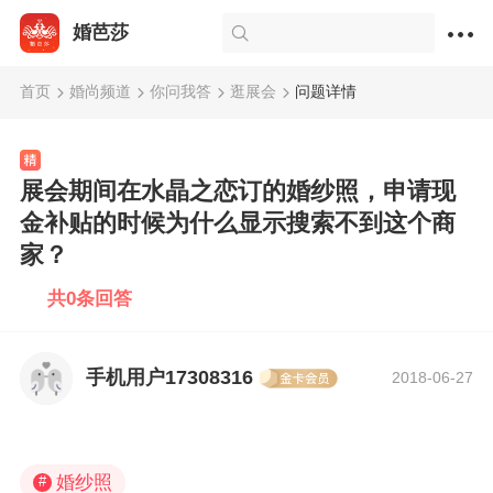
婚芭莎
首页
婚尚频道
你问我答
逛展会
问题详情
展会期间在水晶之恋订的婚纱照，申请现
金补贴的时候为什么显示搜索不到这个商
家？
共0条回答
手机用户17308316
2018-06-27
婚纱照
#