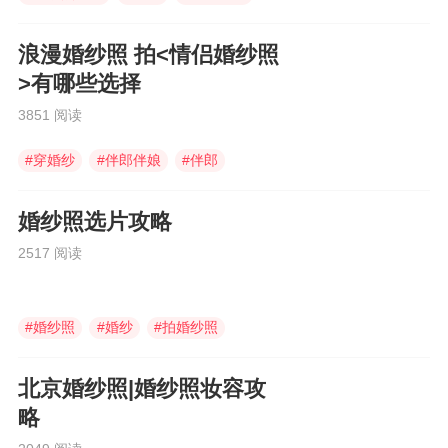
浪漫婚纱照 拍<情侣婚纱照
>有哪些选择
3851 阅读
#
穿婚纱
#
伴郎伴娘
#
伴郎
婚纱照选片攻略
2517 阅读
#
婚纱照
#
婚纱
#
拍婚纱照
北京婚纱照|婚纱照妆容攻
略