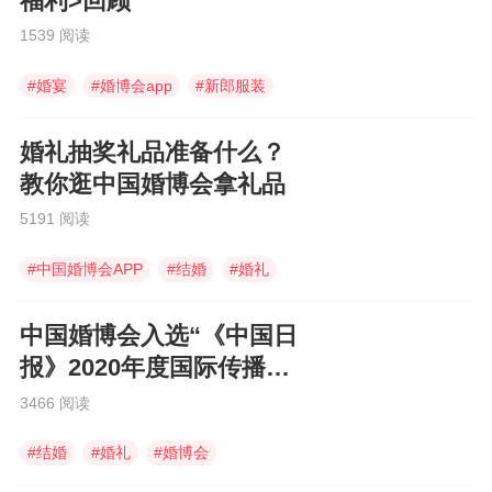
福利>回顾
1539 阅读
#
婚宴
#
婚博会app
#
新郎服装
婚礼抽奖礼品准备什么？
教你逛中国婚博会拿礼品
5191 阅读
#
中国婚博会APP
#
结婚
#
婚礼
中国婚博会入选“《中国日
报》2020年度国际传播图
片”
3466 阅读
#
结婚
#
婚礼
#
婚博会