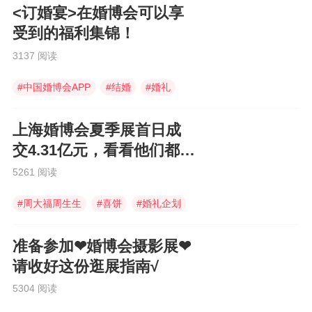
<订婚宴>在婚博会可以享
受到的福利集锦！
3137 阅读
#
中国婚博会APP
#
结婚
#
婚礼
上海婚博会夏季展首日成
交4.31亿元，看看他们都买
了些什么！
5261 阅读
#
周大福周生生
#
喜饼
#
婚礼企划
准备参加❤婚博会摄影展❤
请收好这份逛展指南√
5304 阅读