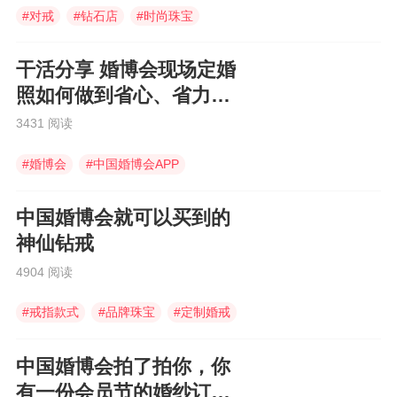
#
对戒
#
钻石店
#
时尚珠宝
干活分享 婚博会现场定婚
照如何做到省心、省力还
省钱
3431 阅读
#
婚博会
#
中国婚博会APP
#
婚博会app
中国婚博会就可以买到的
神仙钻戒
4904 阅读
#
戒指款式
#
品牌珠宝
#
定制婚戒
中国婚博会拍了拍你，你
有一份会员节的婚纱订购