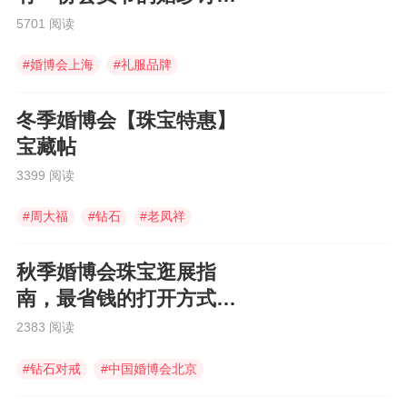
福利待领取~
5701 阅读
#
婚博会上海
#
礼服品牌
#
礼服定制
冬季婚博会【珠宝特惠】
宝藏帖
3399 阅读
#
周大福
#
钻石
#
老凤祥
秋季婚博会珠宝逛展指
南，最省钱的打开方式在
这里，快查收！
2383 阅读
#
钻石对戒
#
中国婚博会北京
#
电子请柬