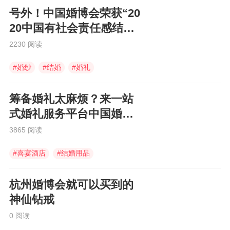
号外！中国婚博会荣获“20
20中国有社会责任感结婚
企业”
2230 阅读
#
婚纱
#
结婚
#
婚礼
筹备婚礼太麻烦？来一站
式婚礼服务平台中国婚博
会啊！
3865 阅读
#
喜宴酒店
#
结婚用品
#
中国婚博会
杭州婚博会就可以买到的
神仙钻戒
0 阅读