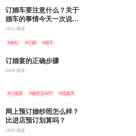
订婚车要注意什么？关于
婚车的事情今天一次说清
楚！
1011 阅读
#
婚礼
#
订婚
#
婚车
订婚宴的正确步骤
4499 阅读
#
订婚宴
#
婚芭莎APP
#
找婚庆
网上预订婚纱照怎么样？
比进店预订划算吗？
1643 阅读