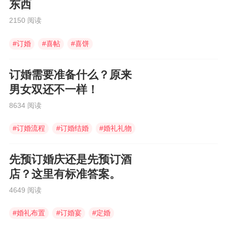
东西
2150 阅读
#
订婚
#
喜帖
#
喜饼
订婚需要准备什么？原来
男女双还不一样！
8634 阅读
#
订婚流程
#
订婚结婚
#
婚礼礼物
先预订婚庆还是先预订酒
店？这里有标准答案。
4649 阅读
#
婚礼布置
#
订婚宴
#
定婚