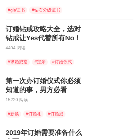
#
gia证书
#
钻石分级证书
#
钻石的净度
订婚钻戒攻略大全，选对
钻戒让Yes代替所有No！
4404 阅读
#
求婚戒指
#
定亲
#
订婚仪式
第一次办订婚仪式你必须
知道的事，男方必看
15220 阅读
#
新娘
#
订婚礼
#
订婚戒
2019年订婚需要准备什么