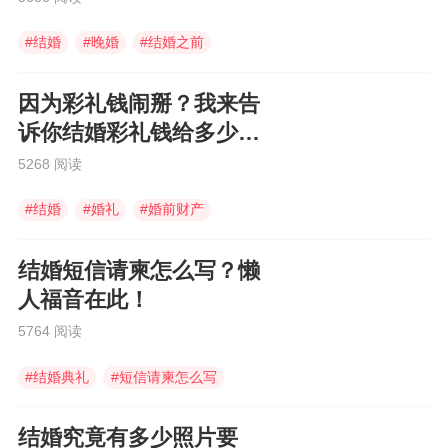
#
结婚
#
晚婚
#
结婚之前
因为彩礼钱闹掰？我来告
诉你结婚彩礼钱给多少合
适！
5268 阅读
#
结婚
#
婚礼
#
婚前财产
结婚短信请柬怎么写？懒
人福音在此！
5764 阅读
#
结婚典礼
#
短信请柬怎么写
#
结婚短信请柬
结婚究竟有多少照片要