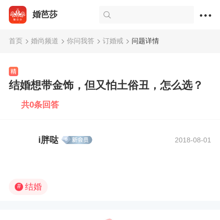
婚芭莎
首页
婚尚频道
你问我答
订婚戒
问题详情
结婚想带金饰，但又怕土俗丑，怎么选？
共0条回答
i胖哒
2018-08-01
结婚
#