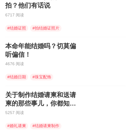
拍？他们有话说
6717 阅读
#
结婚证照
#
拍结婚证照片
#
登记照
本命年能结婚吗？切莫偏
听偏信！
4676 阅读
#
结婚日期
#
珠宝配饰
#
结婚摆酒席
关于制作结婚请柬和送请
柬的那些事儿，你都知道
吗？
5257 阅读
#
婚礼请柬
#
结婚请柬制作