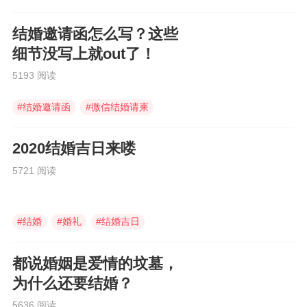
结婚邀请函怎么写？这些
细节没写上就out了！
5193 阅读
#
结婚邀请函
#
微信结婚请柬
#
婚礼邀请函
2020结婚吉日来喽
5721 阅读
#
结婚
#
婚礼
#
结婚吉日
都说婚姻是爱情的坟墓，
为什么还要结婚？
5636 阅读