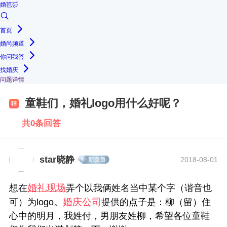
婚芭莎
首页
婚尚频道
你问我答
找婚庆
问题详情
童鞋们，婚礼logo用什么好呢？
共0条回答
star晓静
2018-08-01
婚礼现场
想在
弄个以我俩姓名当中某个字（谐音也
婚庆公司
可）为logo。
提供的点子是：柳（留）住
心中的明月，我姓付，男朋友姓柳，希望各位童鞋