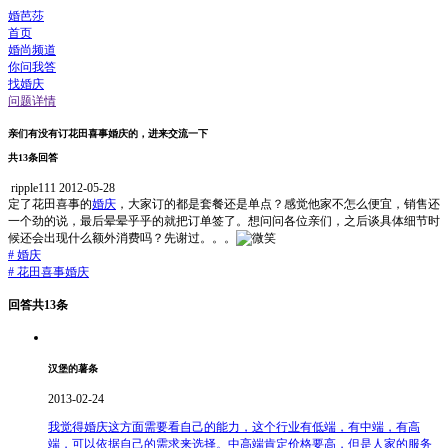
婚芭莎
首页
婚尚频道
你问我答
找婚庆
问题详情
亲们有没有订花田喜事婚庆的，进来交流一下
共13条回答
ripple111
2012-05-28
定了花田喜事的
婚庆
，大家订的都是套餐还是单点？感觉他家不怎么便宜，销售还
一个劲的说，最后晕晕乎乎的就把订单签了。想问问各位亲们，之后谈具体细节时
候还会出现什么额外消费吗？先谢过。。。
#
婚庆
#
花田喜事婚庆
回答共13条
汉堡的薯条
2013-02-24
我觉得婚庆这方面需要看自己的能力，这个行业有低端，有中端，有高
端，可以依据自己的需求来选择。中高端肯定价格要高，但是人家的服务