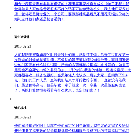
和专业程度肯定有非常有保证的！花田喜事家好像是成立10年了吧都！我
觉得如果人家价格贵还服务不好的话不可能存活这么久。我去他们家探过
店，觉得还是挺专业的一个公司，要做那种高品质又不用花高端的价格的
婚礼选择他们家还是挺合适的！
雨中冰淇淋
2013-02-23
之前我陪闺蜜选婚庆的时候去过他们家，感觉还不错，后来问过朋友第一
次咨询的时候就是策划师，不像别的婚庆策划师和销售分开，而且闺蜜还
说他们家没有什么隐性消费，所有的东西都是根据婚礼来推荐的，如果不
需要也不会死乞白赖的非要你加。1月的婚礼我当的伴娘，现场很喜庆，大
家都很喜欢，服务也很好。当天年轻人比较多，所以大家一直闹到下午4
点，他们的工作人员一直等我们结束才开始收拾东西，一直都没有催我
们。虽然价格高点，但是毕竟一辈子就这一次，享受一次星级服务也值
了，所以打算婚博去看看有什么优惠，也定他们家了！
谁的核桃
2013-02-23
他们家还挺好的啊！我就在他们家定的14年婚期，12年定的定完了及给我
开始服务了挺细致的我觉得我觉得价格和服务是成正比的还是挺认可他们