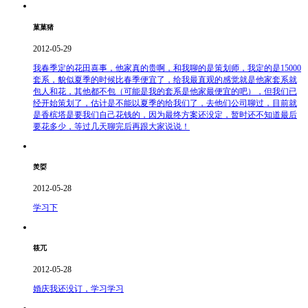
菓菓猪
2012-05-29
我春季定的花田喜事，他家真的贵啊，和我聊的是策划师，我定的是15000
套系，貌似夏季的时候比春季便宜了，给我最直观的感觉就是他家套系就
包人和花，其他都不包（可能是我的套系是他家最便宜的吧），但我们已
经开始策划了，估计是不能以夏季的给我们了，去他们公司聊过，目前就
是香槟塔是要我们自己花钱的，因为最终方案还没定，暂时还不知道最后
要花多少，等过几天聊完后再跟大家说说！
羙娿
2012-05-28
学习下
筱兀
2012-05-28
婚庆我还没订，学习学习