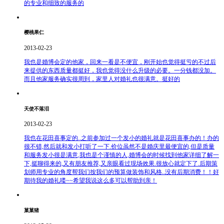
的专业和细致的服务的
樱桃果仁
2013-02-23
我也是婚博会定的他家，回来一看是不便宜，刚开始也觉得挺亏的不过后
来提供的东西质量都挺好，我也觉得没什么升级的必要。一分钱都没加。
而且他家服务确实很周到，家里人对婚礼也很满意。挺好的
天使不落泪
2013-02-23
我也在花田喜事定的..之前参加过一个发小的婚礼就是花田喜事办的！办的
很不错,然后就和发小打听了一下.价位虽然不是婚庆里最便宜的,但是质量
和服务发小很是满意,我也是个谨慎的人,婚博会的时候找到他家详细了解一
下,挺聊得来的,又有朋友推荐,又亲眼看过现场效果.很放心就定下了.后期策
划师用专业的角度帮我们按我们的预算做装饰和风格..没有后期消费！！好
期待我的婚礼喽~~希望我说这么多可以帮助到亲！
菓菓猪