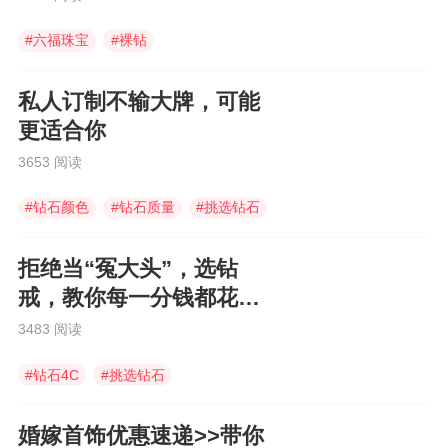
#
六福珠宝
#
裸钻
#
1克拉裸钻价格
私人订制不输大牌，可能
更适合你
3653 阅读
#
钻石颜色
#
钻石质量
#
挑选钻石
拒绝当“冤大头”，选钻
戒，教你每一分钱都花在
点子上。
3483 阅读
#
钻石4C
#
挑选钻石
#
钻石颜色净度
婚嫁首饰优惠速递>>带你