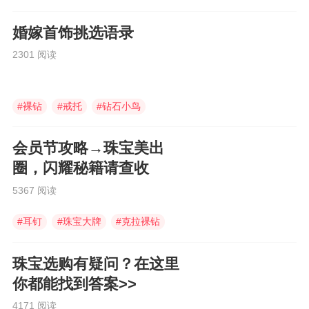
婚嫁首饰挑选语录
2301 阅读
#
裸钻
#
戒托
#
钻石小鸟
会员节攻略→珠宝美出
圈，闪耀秘籍请查收
5367 阅读
#
耳钉
#
珠宝大牌
#
克拉裸钻
珠宝选购有疑问？在这里
你都能找到答案>>
4171 阅读