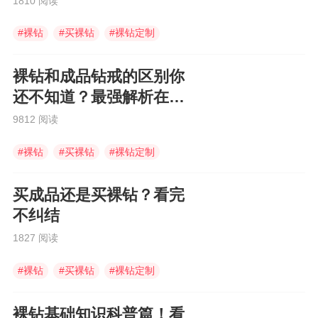
1810 阅读
#
裸钻
#
买裸钻
#
裸钻定制
裸钻和成品钻戒的区别你
还不知道？最强解析在这
里！
9812 阅读
#
裸钻
#
买裸钻
#
裸钻定制
买成品还是买裸钻？看完
不纠结
1827 阅读
#
裸钻
#
买裸钻
#
裸钻定制
裸钻基础知识科普篇！看