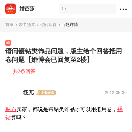
婚芭莎
首页
婚尚频道
你问我答
问题详情
请问镶钻类饰品问题，版主给个回答抵用
卷问题【婚博会已回复至2楼】
共7条回答
筱兀
2012-05-30
钻石
裸
卖家，都说是镶钻类饰品才可以用抵用卷，
钻
算吗？