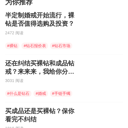
为你推荐
半定制婚戒开始流行，裸
钻是否值得选购及投资？
2472 阅读
#
裸钻
#
钻石报价表
#
钻石市场
还在纠结买裸钻和成品钻
戒？来来来，我给你分析
分析~
3031 阅读
#
什么是钻石
#
婚戒
#
手链手镯
买成品还是买裸钻？保你
看完不纠结