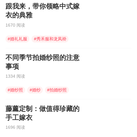
跟我来，带你领略中式嫁
衣的典雅
1670 阅读
#
婚礼礼服
#
秀禾服和龙凤褂
#
婚俗文化
不同季节拍婚纱照的注意
事项
1334 阅读
#
婚纱照
#
婚纱
#
拍婚纱照
藤薰定制：做值得珍藏的
手工嫁衣
1696 阅读