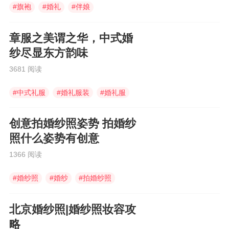
#
旗袍
#
婚礼
#
伴娘
章服之美谓之华，中式婚
纱尽显东方韵味
3681 阅读
#
中式礼服
#
婚礼服装
#
婚礼服
创意拍婚纱照姿势 拍婚纱
照什么姿势有创意
1366 阅读
#
婚纱照
#
婚纱
#
拍婚纱照
北京婚纱照|婚纱照妆容攻
略