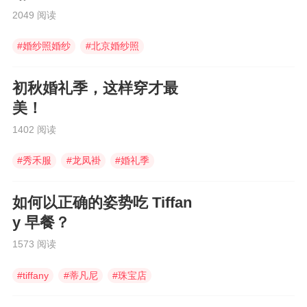
2049 阅读
#
婚纱照婚纱
#
北京婚纱照
#
中式婚服
初秋婚礼季，这样穿才最
美！
1402 阅读
#
秀禾服
#
龙凤褂
#
婚礼季
如何以正确的姿势吃 Tiffan
y 早餐？
1573 阅读
#
tiffany
#
蒂凡尼
#
珠宝店