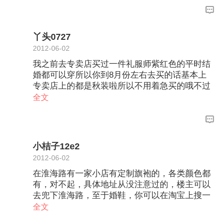
丫头0727
2012-06-02
我之前去专卖店买过一件礼服师紫红色的平时结
婚都可以穿所以你到8月份左右去买的话基本上
专卖店上的都是秋装啦所以不用着急买的哦不过
觉得老家办酒穿旗袍好看哈哈我也是准备老家办
全文
酒的准备去丁作建旗袍我还是大冬天办酒呢到时
候加条大披肩我喜欢旗袍风格
小桔子12e2
2012-06-02
在淮海路有一家小店有定制旗袍的，各类颜色都
有，对不起，具体地址从没注意过的，楼主可以
去兜下淮海路，至于婚鞋，你可以在淘宝上搜一
下的
全文