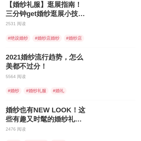
【婚纱礼服】逛展指南！
三分钟get婚纱逛展小技
巧！
2531 阅读
#
绝设婚纱
#
婚纱店婚纱
#
婚纱店
2021婚纱流行趋势，怎么
美都不过分！
5564 阅读
#
婚纱
#
婚纱礼服
#
婚礼
婚纱也有NEW LOOK！这
些有趣又时髦的婚纱礼
服，让你一眼就爱上！
2476 阅读