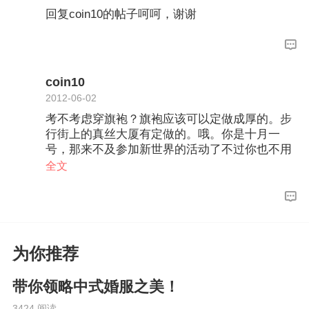
回复coin10的帖子呵呵，谢谢
coin10
2012-06-02
考不考虑穿旗袍？旗袍应该可以定做成厚的。步
行街上的真丝大厦有定做的。哦。你是十月一
号，那来不及参加新世界的活动了不过你也不用
担心的，店里的衣服都是提早的呀。你看2月份
全文
的时候已经开始卖4-5月份的衣服了。所以到时候
还是买的到的，你放心吧
为你推荐
带你领略中式婚服之美！
3424 阅读