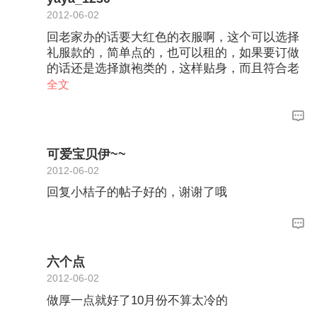
2012-06-02
回老家办的话要大红色的衣服啊，这个可以选择
礼服款的，简单点的，也可以租的，如果要订做
的话还是选择旗袍类的，这样贴身，而且符合老
人家的审美观，至于婚鞋，估计也要红色的吧，
全文
这个平时说的机会不是很多，楼主可以去淘宝看
看，鞋子都不贵的，如果你还想便宜点又不介意
的话，就去大众点评网的结婚闲置板块看看，那
里有很多新人穿了一次的婚鞋，很便宜。
可爱宝贝伊~~
2012-06-02
回复小桔子的帖子好的，谢谢了哦
六个点
2012-06-02
做厚一点就好了10月份不算太冷的