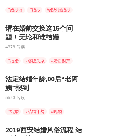
#
婚纱照
#
婚纱
#
婚纱照婚纱
请在婚前交换这15个问
题！无论和谁结婚
4379 阅读
#
结婚
#
婆媳关系
#
婚后财产
法定结婚年龄,00后“老阿
姨”报到
5523 阅读
#
结婚
#
结婚年龄
#
晚婚
2019西安结婚风俗流程 结