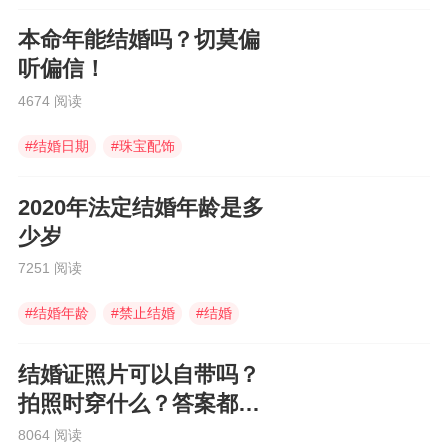
#
婚庆伴手礼
本命年能结婚吗？切莫偏
听偏信！
4674 阅读
#
结婚日期
#
珠宝配饰
#
结婚摆酒席
2020年法定结婚年龄是多
少岁
7251 阅读
#
结婚年龄
#
禁止结婚
#
结婚
结婚证照片可以自带吗？
拍照时穿什么？答案都在
这里
8064 阅读