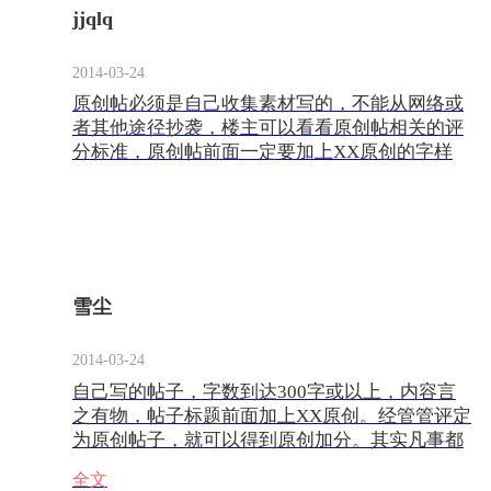
jjqlq
2014-03-24
原创帖必须是自己收集素材写的，不能从网络或
者其他途径抄袭，楼主可以看看原创帖相关的评
分标准，原创帖前面一定要加上XX原创的字样
雪尘
2014-03-24
自己写的帖子，字数到达300字或以上，内容言
之有物，帖子标题前面加上XX原创。经管管评定
为原创帖子，就可以得到原创加分。其实凡事都
有一个过程，社区里面的JMS，也不是每个都已
全文
开始就会写帖子的，都是经过了一段时间的磨