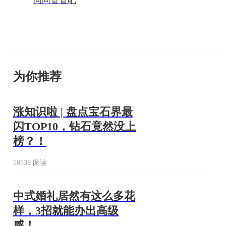
问问管管吧
为你推荐
涨知识啦 | 盘点宝石界最
闪TOP10，钻石竟然没上
榜？！
10139 阅读
中式婚礼居然有这么多花
样，3招就能办出高级
感！