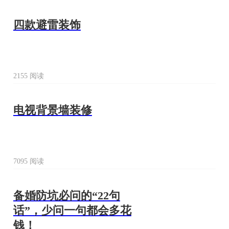
四款避雷装饰
2155 阅读
电视背景墙装修
7095 阅读
备婚防坑必问的“22句
话”，少问一句都会多花
钱！