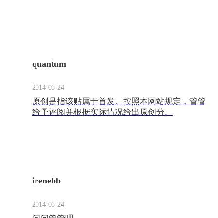
练，才逐渐写出高分帖子，可以置顶上首页等
等。别把原创分看成洪水猛兽，其实并没有那么
难。1、首先LZ要有好的素材。身边处处有素
材，但是好的素材又和一般素材不一样。好的素
材就是与筹婚相关的，能够帮到JMS筹婚，分享L
Z的筹婚经验或者感想的。这个时候只要LZ稍微
quantum
写的详细一点，条理清晰，重点突出，这样题材
的帖子通常都能拿到高分。2、其次就是LZ在写
2014-03-24
帖子的过程里面，一定要图文并茂。正所谓有图
原创是指该贴属于首发。按照本网站规定，管管
有真相，有图片的文章会更加的生动。而且文章
给予评阅并根据实际情况给出原创分。
一定要写得清楚明白，不要含糊带过，字数不能
少于1000字，不然会没有原创加分甚至会变成水
贴被转走。如果要有高的原创分，最好写到3000
字以上哦！网络引用的内容不宜过多，自己写的
内容一定要具有参考性，不能泛泛而谈。3、最
后就是LZ可以多参考社区JMS的帖子，尤其是高
irenebb
分的探店贴和经验分享帖，学习别人的写左方法
和格式，最后转变成自己独有的写作风格。这样
LZ就完成了从菜鸟到高手的转变，原创分不是问
2014-03-24
题。