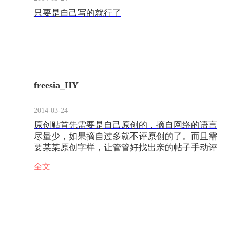
只要是自己写的就行了
freesia_HY
2014-03-24
原创贴首先需要是自己原创的，摘自网络的语言
尽量少，如果摘自过多就不评原创的了。而且需
要某某原创字样，让管管好找出亲的帖子手动评
分，300字是最低限制，最好是图文并茂，而且
全文
帖子能详细也尽量详细点，说是300字，其实太
简短也是没有原创分的。至于详情亲可参考管管
的帖子http://gz.jiehun.com.cn/bbs/topic/174464.ht
ml这个关于原创分的介绍以及如何获得高原创
分：http://gz.jiehun.com.cn/bbs/topic/81855.html