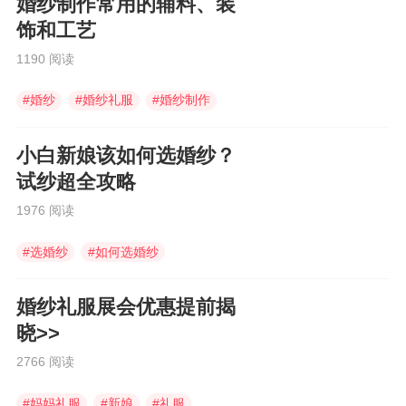
婚纱制作常用的辅料、装
饰和工艺
1190 阅读
#
婚纱
#
婚纱礼服
#
婚纱制作
小白新娘该如何选婚纱？
试纱超全攻略
1976 阅读
#
选婚纱
#
如何选婚纱
#
婚纱礼服店
婚纱礼服展会优惠提前揭
晓>>
2766 阅读
#
妈妈礼服
#
新娘
#
礼服