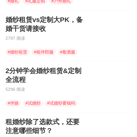
#
婚礼
#
礼服定制
#
户外婚礼
婚纱租赁vs定制大PK，备
婚干货请接收
2797 阅读
#
婚纱租赁
#
租伴郎服
#
敬酒服
2分钟学会婚纱租赁&定制
全流程
5296 阅读
#
伴娘
#
试婚纱
#
试婚纱要钱吗
租婚纱除了选款式，还要
注意哪些细节？