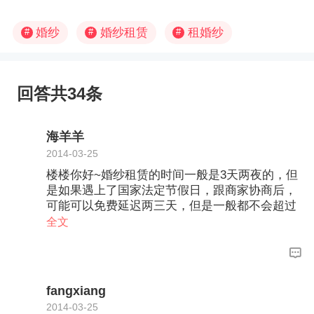
婚纱
婚纱租赁
租婚纱
#
#
#
回答共34条
海羊羊
2014-03-25
楼楼你好~婚纱租赁的时间一般是3天两夜的，但
是如果遇上了国家法定节假日，跟商家协商后，
可能可以免费延迟两三天，但是一般都不会超过
一个星期的~如果超过了时间，那么会有额外的
全文
租赁费用的哦~所以按着楼楼的这种情况，羊羊
有两种方案呢~1：在老家租赁婚纱，但是按着现
在的情况，老家的租赁不一定便宜呢~不咋的基
本都需要几百块上到一两千呢~而且样式尺寸不
fangxiang
一定会符合楼楼的身材呢~2：就是在北京直接购
2014-03-25
买婚纱，带回家~这个就无需担心了~而且现在定