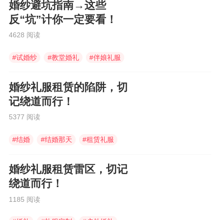
婚纱避坑指南→这些
反“坑”计你一定要看！
4628 阅读
#
试婚纱
#
教堂婚礼
#
伴娘礼服
婚纱礼服租赁的陷阱，切
记绕道而行！
5377 阅读
#
结婚
#
结婚那天
#
租赁礼服
婚纱礼服租赁雷区，切记
绕道而行！
1185 阅读