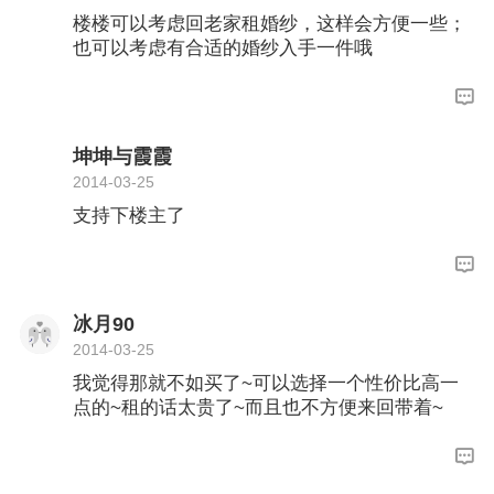
楼楼可以考虑回老家租婚纱，这样会方便一些；
制婚纱的话，其实价位也会有挺合适的~不管是
也可以考虑有合适的婚纱入手一件哦
百荣、淘宝，还是我们婚博会的商家，有时候都
会有很实惠的活动呢，楼楼可以多关注关注~
坤坤与霞霞
2014-03-25
支持下楼主了
冰月90
2014-03-25
我觉得那就不如买了~可以选择一个性价比高一
点的~租的话太贵了~而且也不方便来回带着~