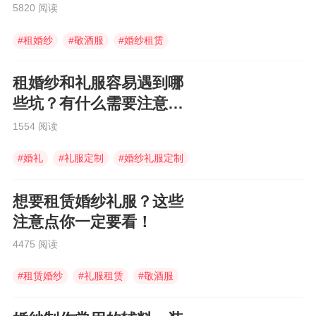
5820 阅读
#
租婚纱
#
敬酒服
#
婚纱租赁
租婚纱和礼服容易遇到哪
些坑？有什么需要注意的
地方？
1554 阅读
#
婚礼
#
礼服定制
#
婚纱礼服定制
想要租赁婚纱礼服？这些
注意点你一定要看！
4475 阅读
#
租赁婚纱
#
礼服租赁
#
敬酒服