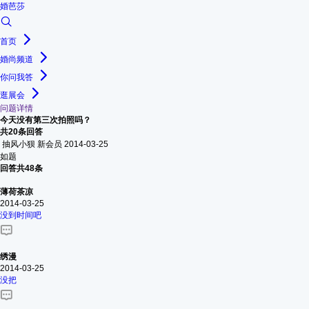
婚芭莎
首页
婚尚频道
你问我答
逛展会
问题详情
今天没有第三次拍照吗？
共20条回答
抽风小狈
新会员
2014-03-25
如题
回答共48条
薄荷茶凉
2014-03-25
没到时间吧
绣漫
2014-03-25
没把