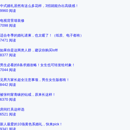
中式婚礼居然有这么多花样，3招就能办出高级感！
9960 阅读
电视背景墙装修
7098 阅读
适合冬季的婚礼请柬，也太暖了！（纸质、电子都有）
7471 阅读
如果你是这两类人群，建议你购买loft!
8377 阅读
男生必看的8条求婚攻略！女生也可转发给对象！
7044 阅读
见男方家长超全注意事项，男生女生版都有！
8442 阅读
被张钧甯青睐的钻戒，原来长这样！
6370 阅读
房间灯具这样选
6521 阅读
新人最爱的10场黄色系婚礼，快来pick！
9341 阅读