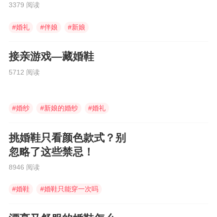
道~
3379 阅读
#
婚礼
#
伴娘
#
新娘
接亲游戏—藏婚鞋
5712 阅读
#
婚纱
#
新娘的婚纱
#
婚礼
挑婚鞋只看颜色款式？别
忽略了这些禁忌！
8946 阅读
#
婚鞋
#
婚鞋只能穿一次吗
#
红色婚鞋