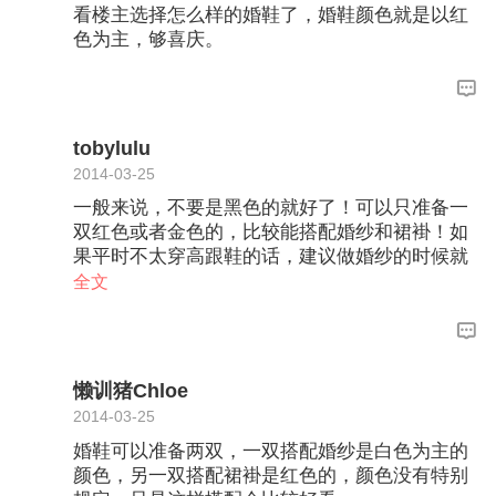
看楼主选择怎么样的婚鞋了，婚鞋颜色就是以红
色为主，够喜庆。
tobylulu
2014-03-25
一般来说，不要是黑色的就好了！可以只准备一
双红色或者金色的，比较能搭配婚纱和裙褂！如
果平时不太穿高跟鞋的话，建议做婚纱的时候就
不要做太长，站平地的时候，裙尾离地2cm最
全文
好，然后买一双5-6cm的高跟鞋，出门的时候
穿；另外一双平底鞋，迎宾和敬茶的时候穿！
懒训猪Chloe
2014-03-25
婚鞋可以准备两双，一双搭配婚纱是白色为主的
颜色，另一双搭配裙褂是红色的，颜色没有特别