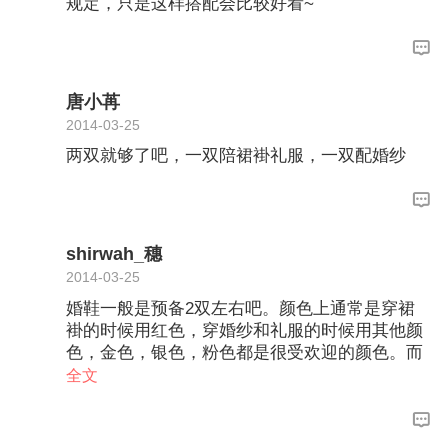
规定，只是这样搭配会比较好看~
唐小苒
2014-03-25
两双就够了吧，一双陪裙褂礼服，一双配婚纱
shirwah_穗
2014-03-25
婚鞋一般是预备2双左右吧。颜色上通常是穿裙
褂的时候用红色，穿婚纱和礼服的时候用其他颜
色，金色，银色，粉色都是很受欢迎的颜色。而
也有人婚鞋是只选择一双，就是以红色为主，这
全文
样比较喜庆，而老人家也喜欢，其实最重要还是
看自己和家人有没有传统的说法，预算有限的情
况下，也是可以穿一双，而且最好是比较百搭