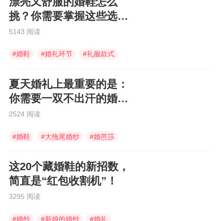
漂亮又舒服的婚鞋怎么
挑？你需要掌握这些选鞋
小窍门！
5143 阅读
#
婚鞋
#
婚礼环节
#
礼服款式
夏天婚礼上最重要的是：
你需要一双不出汗的婚
鞋！
2524 阅读
#
婚鞋
#
大拖尾婚纱
#
婚芭莎
这20个藏婚鞋的新招数，
简直是“红包收割机”！
3295 阅读
#
婚纱
#
新娘的婚纱
#
婚礼