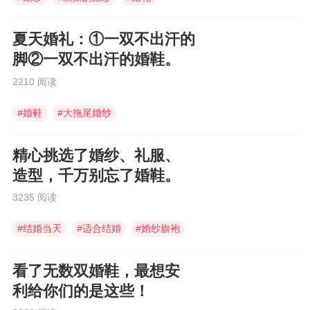
夏天婚礼：①一双不出汗的
脚②一双不出汗的婚鞋。
2210 阅读
#
婚鞋
#
大拖尾婚纱
#
户外草坪婚礼
精心挑选了婚纱、礼服、
造型，千万别忘了婚鞋。
3235 阅读
#
结婚当天
#
适合结婚
#
婚纱旗袍
看了无数双婚鞋，最想安
利给你们的是这些！