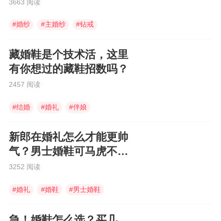
3663 阅读
#
婚纱
#
主婚纱
#
钻戒
藏婚鞋是个技术活，这里
有你想过的藏鞋招数吗？
2457 阅读
#
结婚
#
婚礼
#
伴娘
新郎在婚礼怎么才能更帅
气？男士婚鞋可马虎不
得！
3252 阅读
#
婚礼
#
婚鞋
#
男士婚鞋
急！婚鞋怎么选？买几