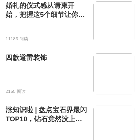
婚礼的仪式感从请柬开
始，把握这5个细节让你的
电子请柬走心又高级！
11186 阅读
四款避雷装饰
2155 阅读
涨知识啦 | 盘点宝石界最闪
TOP10，钻石竟然没上
榜？！