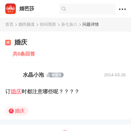
婚芭莎
首页
婚尚频道
你问我答
杂七杂八
问题详情
婚庆
共0条回答
水晶小泡
2014-03-26
婚庆
订
时都注意哪些呢？？？？
婚庆
#