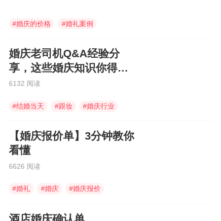
#
婚庆的价格
#
婚礼案例
#
花海阁婚礼
婚庆老司机Q&A经验分
享，这些婚庆知识你得知
道！
6132 阅读
#
结婚当天
#
跟妆
#
婚庆行业
【婚庆报价单】3分钟教你
看懂
6626 阅读
#
婚礼
#
婚庆
#
婚庆报价
酒店婚庆确认单