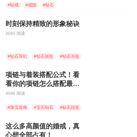
#
钻戒
#
戒指
#
钻石
时刻保持精致的形象秘诀
2040 阅读
#
钻石耳钉
#
钻石挂坠
#
钻石吊坠
项链与着装搭配公式！看
看你的项链怎么搭配最亮
眼
4046 阅读
#
珠宝首饰
#
宝石钻石
#
钻石挂坠
这么多高颜值的婚戒，真
心想全部占有！