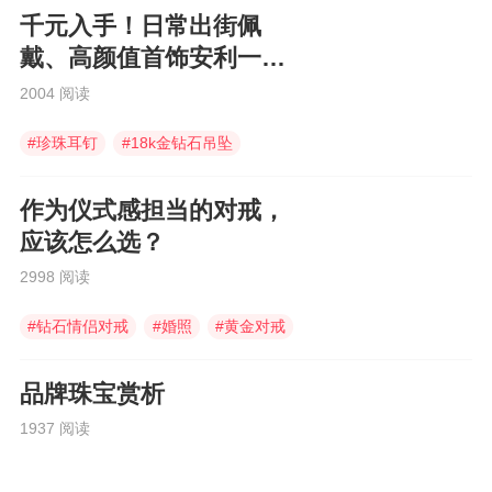
千元入手！日常出街佩
戴、高颜值首饰安利一
波！
2004 阅读
#
珍珠耳钉
#
18k金钻石吊坠
#
18k金钻石戒指
作为仪式感担当的对戒，
应该怎么选？
2998 阅读
#
钻石情侣对戒
#
婚照
#
黄金对戒
品牌珠宝赏析
1937 阅读