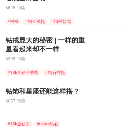
5626 阅读
#
对戒
#
铂金戒托
#
婚戒款式
钻戒显大的秘密 | 一样的重
量看起来却不一样
3399 阅读
#
18k金钻石戒指
#
钻石戒托
#
六福珠宝
钻饰和星座还能这样搭？
2657 阅读
#
18k金钻石
#
tiamo钻石
#
钻石挂坠