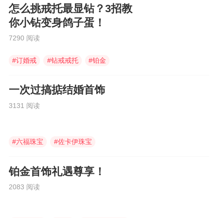
怎么挑戒托最显钻？3招教
你小钻变身鸽子蛋！
7290 阅读
#
订婚戒
#
钻戒戒托
#
铂金
一次过搞掂结婚首饰
3131 阅读
#
六福珠宝
#
佐卡伊珠宝
#
18k金钻石
铂金首饰礼遇尊享！
2083 阅读