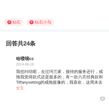
钻石
钻石小鸟
#
#
回答共24条
哈喽喵cc
2014-06-26
我也纠结呢，去过珂兰家，接待的服务还行，戒
拖我觉得款式还是挺多的，有一款六爪经典款和
Tiffanysetting的戒拖挺像的，我喜欢，这周末去
小鸟家看看，我主要还是看看戒拖，因为裸钻其
全文
实也差不多嘛，包装的话喜欢钻石小鸟家的，小
鸟家的裸钻好像比珂兰的便宜些吧