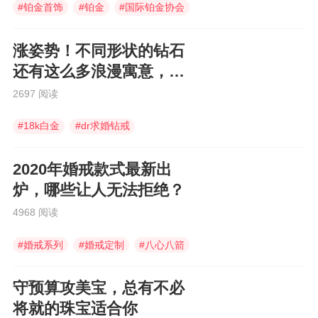
#
铂金首饰
#
铂金
#
国际铂金协会
涨姿势！不同形状的钻石
还有这么多浪漫寓意，你
买对了吗？
2697 阅读
#
18k白金
#
dr求婚钻戒
#
钻石戒托
2020年婚戒款式最新出
炉，哪些让人无法拒绝？
4968 阅读
#
婚戒系列
#
婚戒定制
#
八心八箭
守预算攻美宝，总有不必
将就的珠宝适合你