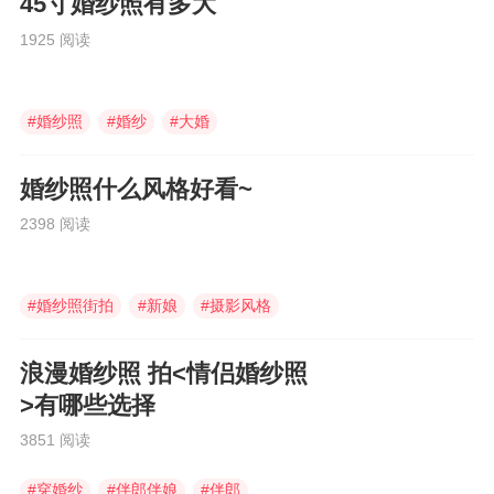
45寸婚纱照有多大
1925 阅读
#
婚纱照
#
婚纱
#
大婚
婚纱照什么风格好看~
2398 阅读
#
婚纱照街拍
#
新娘
#
摄影风格
浪漫婚纱照 拍<情侣婚纱照
>有哪些选择
3851 阅读
#
穿婚纱
#
伴郎伴娘
#
伴郎