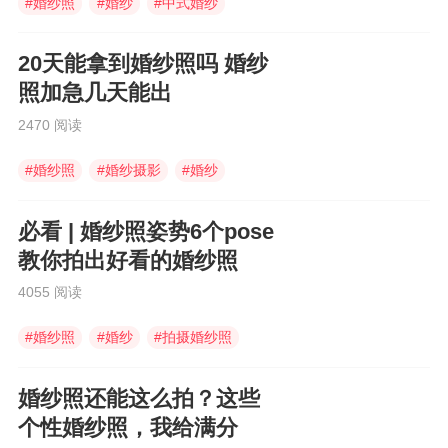
#
婚纱照
#
婚纱
#
中式婚纱
20天能拿到婚纱照吗 婚纱
照加急几天能出
2470 阅读
#
婚纱照
#
婚纱摄影
#
婚纱
必看 | 婚纱照姿势6个pose
教你拍出好看的婚纱照
4055 阅读
#
婚纱照
#
婚纱
#
拍摄婚纱照
婚纱照还能这么拍？这些
个性婚纱照，我给满分