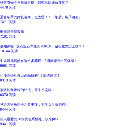
秋冬衣物不再每日更换，那究竟应该放在哪？
4478 阅读
适合冬季的婚礼请柬，也太暖了！（纸质、电子都有）
7471 阅读
电视背景墙装修
7101 阅读
涨知识啦 | 盘点宝石界最闪TOP10，钻石竟然没上榜？！
10144 阅读
中式婚礼居然有这么多花样，3招就能办出高级感！
9961 阅读
小预算婚礼办出高品质的4个靠谱建议！
8313 阅读
被张钧甯青睐的钻戒，原来长这样！
6370 阅读
见男方家长超全注意事项，男生女生版都有！
8444 阅读
新人最爱的10场黄色系婚礼，快来pick！
9341 阅读