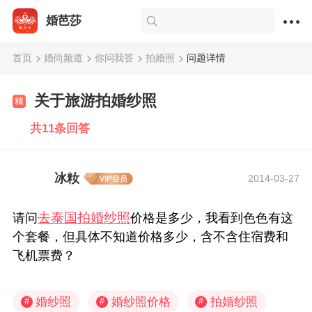
婚芭莎
首页
婚尚频道
你问我答
拍婚照
问题详情
关于旅游拍婚纱照
共11条回答
冰籹
2014-03-27
去泰国拍婚纱照
请问
价格是多少，我看到色色有这
个套餐，但具体不知道价格多少，含不含住宿费和
飞机票费？
婚纱照
婚纱照价格
拍婚纱照
#
#
#