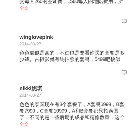
交每人260的签证费，1580每人的地陪费用，所
有的花费加在一起大概要1w出头的样子，其中还
全文
不包括你在泰国其他的私人花费，这个套餐国内
拍紫星花园2套服装，泰国也是2套服装，而7999
元就是国内变成拍摄江门的环球影城，其他和69
99套餐一样，还有一个10999的套餐，好像是拍
winglovepink
摄环球影城4套衣服，泰国2套，其他的费用全包
2014-03-27
的，大概就这三个套餐，建议你可以看下我们社
色色貌似是含的，不过也是要看你买的套餐是多
区的帖子，之前有姐妹参加过泰国泰美新娘的旅
少钱。古摄影就有纯拍照的套餐，5499吧貌似
行，这些都有详细的介绍的
nikki妮琪
2014-03-27
色色的泰国现在有3个套餐了，A套餐6999，B套
餐7999，C套餐10999，A和B套餐都只拍泰国
了，不同的是一些后期的成品和精修数量，这个
楼主可以谈单的。而C餐包括泰国和国内紫星花
全文
园或者环球影城，自然后期的成品更丰富一些。