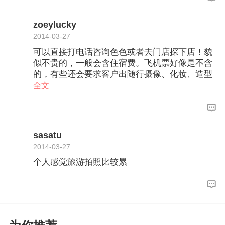
zoeylucky
2014-03-27
可以直接打电话咨询色色或者去门店探下店！貌
似不贵的，一般会含住宿费。飞机票好像是不含
的，有些还会要求客户出随行摄像、化妆、造型
的机票跟吃饭的钱，问的时候要记得把这些也问
全文
清楚，免得到时候超出预算，闹得不愉快！！！
sasatu
2014-03-27
个人感觉旅游拍照比较累