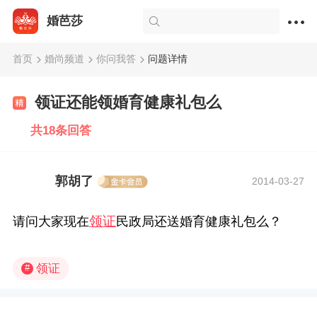
婚芭莎
首页
婚尚频道
你问我答
问题详情
领证还能领婚育健康礼包么
共18条回答
郭胡了
2014-03-27
领证
请问大家现在
民政局还送婚育健康礼包么？
领证
#