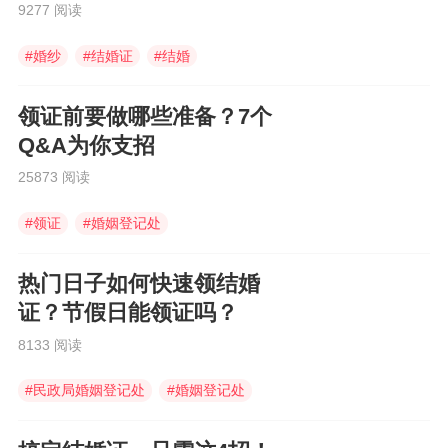
项！
9277 阅读
#
婚纱
#
结婚证
#
结婚
领证前要做哪些准备？7个
Q&A为你支招
25873 阅读
#
领证
#
婚姻登记处
#
婚姻登记机关
热门日子如何快速领结婚
证？节假日能领证吗？
8133 阅读
#
民政局婚姻登记处
#
婚姻登记处
#
婚姻登记机关