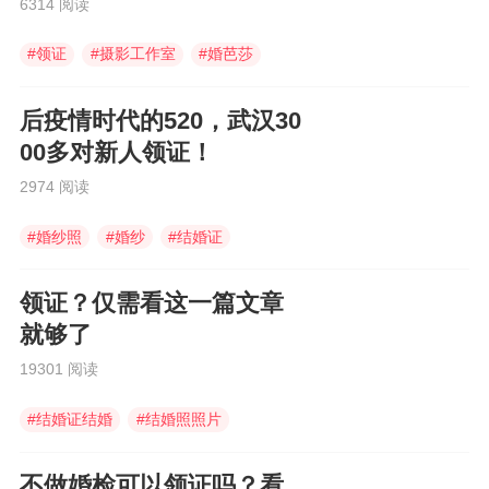
6314 阅读
#
领证
#
摄影工作室
#
婚芭莎
后疫情时代的520，武汉30
00多对新人领证！
2974 阅读
#
婚纱照
#
婚纱
#
结婚证
领证？仅需看这一篇文章
就够了
19301 阅读
#
结婚证结婚
#
结婚照照片
#
办结婚证
不做婚检可以领证吗？看