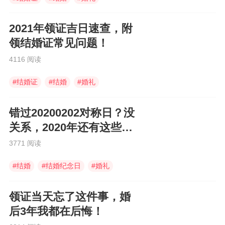
2021年领证吉日速查，附
领结婚证常见问题！
4116 阅读
#
结婚证
#
结婚
#
婚礼
错过20200202对称日？没
关系，2020年还有这些好
日子可以领证！
3771 阅读
#
结婚
#
结婚纪念日
#
婚礼
领证当天忘了这件事，婚
后3年我都在后悔！