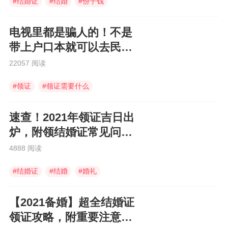
#
结婚证
#
结婚
#
份子钱
电视里都是骗人的！不是
带上户口本就可以去民政
局领证
22057 阅读
#
领证
#
领证需要什么
#
婚姻登记机关
速查！2021年领证吉日出
炉，附领结婚证常见问
题！
4888 阅读
#
结婚证
#
结婚
#
婚礼
【2021备婚】超全结婚证
领证攻略，附重要注意事