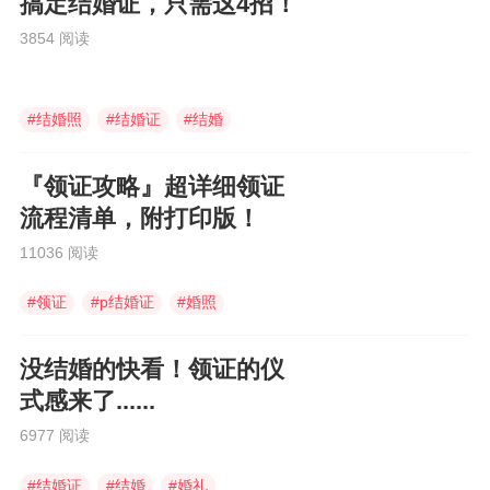
搞定结婚证，只需这4招！
3854 阅读
#
结婚照
#
结婚证
#
结婚
『领证攻略』超详细领证
流程清单，附打印版！
11036 阅读
#
领证
#
p结婚证
#
婚照
没结婚的快看！领证的仪
式感来了......
6977 阅读
#
结婚证
#
结婚
#
婚礼