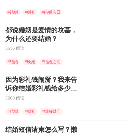
#
结婚
#
婚礼
#
结婚吉日
都说婚姻是爱情的坟墓，
为什么还要结婚？
5636 阅读
#
结婚
#
晚婚
#
结婚之前
因为彩礼钱闹掰？我来告
诉你结婚彩礼钱给多少合
适！
5268 阅读
#
结婚
#
婚礼
#
婚前财产
结婚短信请柬怎么写？懒