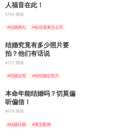
人福音在此！
5764 阅读
#
结婚典礼
#
短信请柬怎么写
#
结婚短信请柬
结婚究竟有多少照片要
拍？他们有话说
6717 阅读
#
结婚证照
#
拍结婚证照片
#
登记照
本命年能结婚吗？切莫偏
听偏信！
4676 阅读
#
结婚日期
#
珠宝配饰