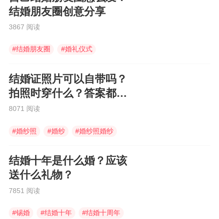
结婚朋友圈创意分享
3867 阅读
#
结婚朋友圈
#
婚礼仪式
#
结婚朋友圈怎么发
结婚证照片可以自带吗？
拍照时穿什么？答案都在
这里
8071 阅读
#
婚纱照
#
婚纱
#
婚纱照婚纱
结婚十年是什么婚？应该
送什么礼物？
7851 阅读
#
锡婚
#
结婚十年
#
结婚十周年