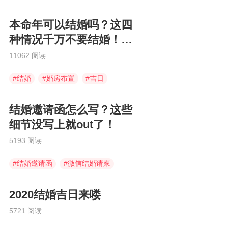
本命年可以结婚吗？这四
种情况千万不要结婚！大
凶
11062 阅读
#
结婚
#
婚房布置
#
吉日
结婚邀请函怎么写？这些
细节没写上就out了！
5193 阅读
#
结婚邀请函
#
微信结婚请柬
#
婚礼邀请函
2020结婚吉日来喽
5721 阅读