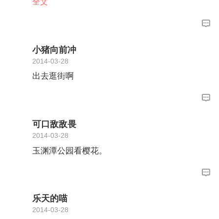
找个景色好点的地方休息下，吃点东西，一路骑
全文
车一路拍照，呼吸新鲜空气。北京雾霾吸够了吧
小猪向前冲
2014-03-28
出去逛街啊
可口敌敌畏
2014-03-28
玉渊潭公园看樱花。
乐天的喵
2014-03-28