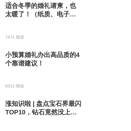
适合冬季的婚礼请柬，也
太暖了！（纸质、电子都
有）
7471 阅读
小预算婚礼办出高品质的4
个靠谱建议！
8312 阅读
涨知识啦 | 盘点宝石界最闪
TOP10，钻石竟然没上
榜？！