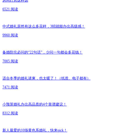
房间灯具这样选
6521 阅读
中式婚礼居然有这么多花样，3招就能办出高级感！
9960 阅读
备婚防坑必问的“22句话”，少问一句都会多花钱！
7005 阅读
适合冬季的婚礼请柬，也太暖了！（纸质、电子都有）
7471 阅读
小预算婚礼办出高品质的4个靠谱建议！
8312 阅读
新人最爱的10场黄色系婚礼，快来pick！