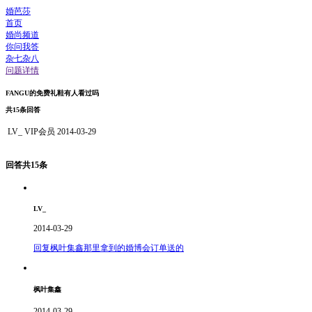
婚芭莎
首页
婚尚频道
你问我答
杂七杂八
问题详情
FANGU的免费礼鞋有人看过吗
共15条回答
LV_
VIP会员
2014-03-29
回答共15条
LV_
2014-03-29
回复枫叶集鑫那里拿到的婚博会订单送的
枫叶集鑫
2014-03-29