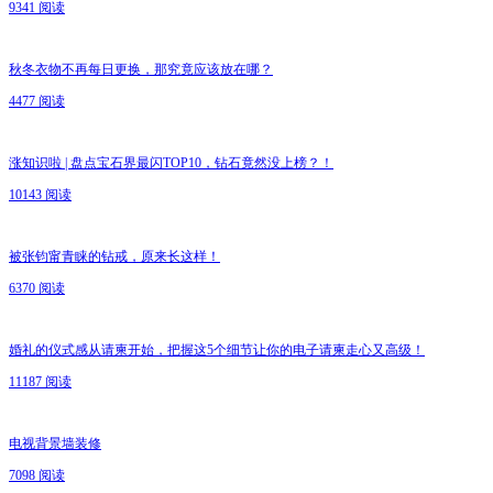
9341 阅读
秋冬衣物不再每日更换，那究竟应该放在哪？
4477 阅读
涨知识啦 | 盘点宝石界最闪TOP10，钻石竟然没上榜？！
10143 阅读
被张钧甯青睐的钻戒，原来长这样！
6370 阅读
婚礼的仪式感从请柬开始，把握这5个细节让你的电子请柬走心又高级！
11187 阅读
电视背景墙装修
7098 阅读