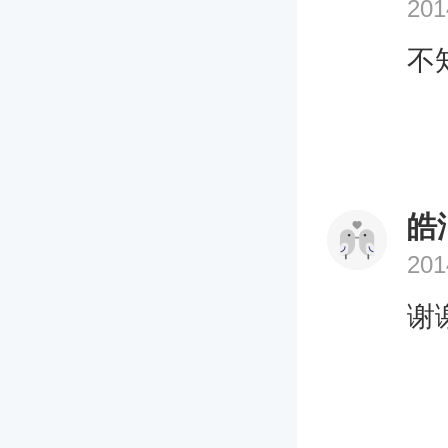
201
不
皓
201
谢