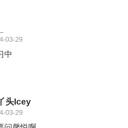
_
4-03-29
习中
丫头Icey
4-03-29
要问馨悦啊