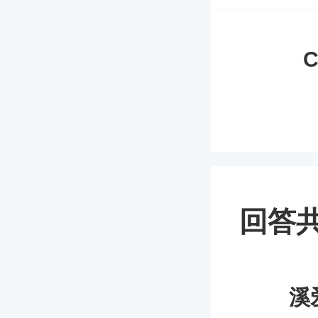
C
回答共
溪