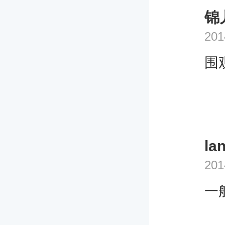
锦
201
围
la
201
一