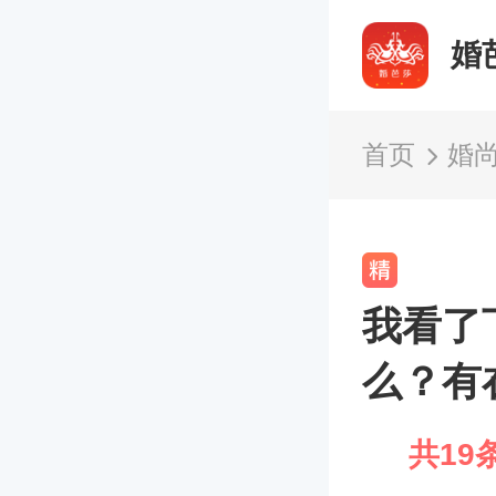
婚
首页
婚
我看了
么？有
共19