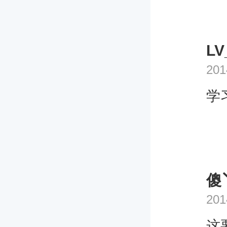
LV
201
学
傻
201
这