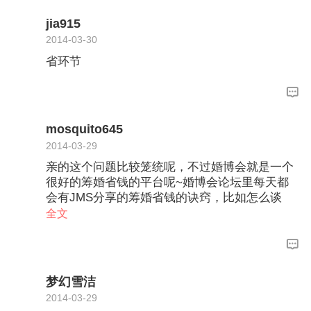
jia915
2014-03-30
省环节
mosquito645
2014-03-29
亲的这个问题比较笼统呢，不过婚博会就是一个
很好的筹婚省钱的平台呢~婚博会论坛里每天都
会有JMS分享的筹婚省钱的诀窍，比如怎么谈
单，能学到不少东西呢~亲如果在论坛里参与发
全文
帖回帖等，还可以积分，达到一定分数就能用积
分换取中意的商家的抵金券，600分就相当于100
块钱呢~如果再高阶一点，参加我们霸王餐吧~每
期最高能省6000块呢~详情看这里~http://bj.jiehu
梦幻雪洁
n.com.cn/bbs/topic/394800.html
2014-03-29