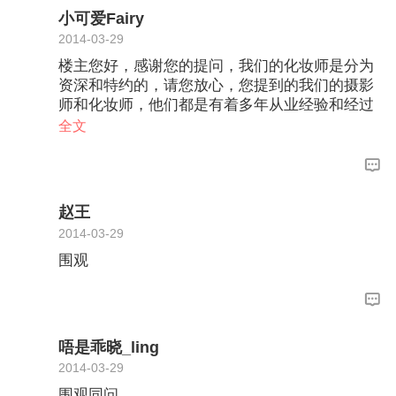
小可爱Fairy
2014-03-29
楼主您好，感谢您的提问，我们的化妆师是分为
资深和特约的，请您放心，您提到的我们的摄影
师和化妆师，他们都是有着多年从业经验和经过
层层筛选的，您订单后我们有一个【风格策划
全文
书】全程跟踪您的拍摄及后期流程，详细记录您
的偏好，在您拍摄时，我们也会根据您的偏好为
您安排合适的摄影师和化妆师的。另外，拍摄当
天，我们的摄影师和化妆师都会和您沟通相关拍
赵王
摄事宜，为您量身定制拍摄方案。桔子摄影每个
2014-03-29
流程都需要顾客评分签字确认，做到您满意为
围观
止。希望能够帮到您，我是桔子摄影服务总监alfr
edyu，有什么婚照方面的问题欢迎您向我提问
呀。
唔是乖晓_ling
2014-03-29
围观同问