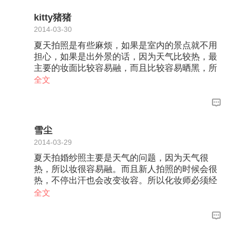
kitty猪猪
2014-03-30
夏天拍照是有些麻烦，如果是室内的景点就不用
担心，如果是出外景的话，因为天气比较热，最
主要的妆面比较容易融，而且比较容易晒黑，所
以要做好防晒的工作，但是一般出外景的时候都
全文
有专门的化妆师跟着补妆，所以妆面不是问题，
防晒方面，只要做好防晒工作，也不是大问题，
不过需要考虑自己的身体与精神情况，因为有的
人一热的时候容易身体感觉乏力，会比较急躁，
雪尘
那样会影响到拍摄的心情，从而会影响到拍摄出
2014-03-29
漂亮片片的效果了。
夏天拍婚纱照主要是天气的问题，因为天气很
热，所以妆很容易融。而且新人拍照的时候会很
热，不停出汗也会改变妆容。所以化妆师必须经
常补妆。还有就是新人穿婚纱和西装拍照因为太
全文
热了也会非常的辛苦，这样会影响拍摄的情绪甚
至拍摄的效果。